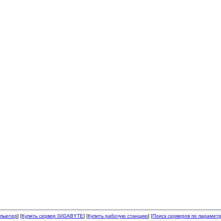
мпьютер
] [
Купить сервер GIGABYTE
] [
Купить рабочую станцию
] [
Поиск серверов по парамет