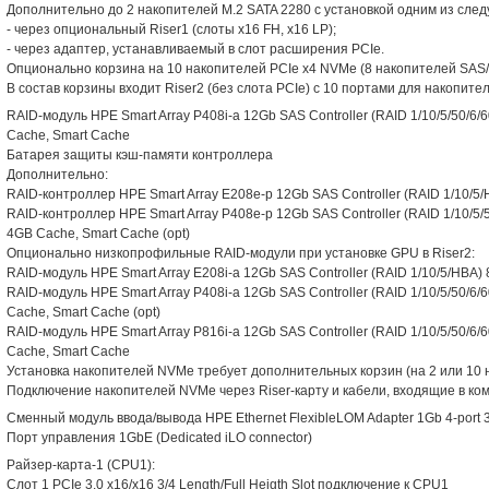
Дополнительно до 2 накопителей M.2 SATA 2280 с установкой одним из сле
- через опциональный Riser1 (слоты x16 FH, x16 LP);
- через адаптер, устанавливаемый в слот расширения PCIe.
Опционально корзина на 10 накопителей PCIe x4 NVMe (8 накопителей SAS
В состав корзины входит Riser2 (без слота PCIe) c 10 портами для накопит
RAID-модуль HPE Smart Array P408i-a 12Gb SAS Controller (RAID 1/10/5/50/6/60
Cache, Smart Cache
Батарея защиты кэш-памяти контроллера
Дополнительно:
RAID-контроллер HPE Smart Array E208e-p 12Gb SAS Controller (RAID 1/10/5/HB
RAID-контроллер HPE Smart Array P408e-p 12Gb SAS Controller (RAID 1/10/5/50/
4GB Cache, Smart Cache (opt)
Опционально низкопрофильные RAID-модули при установке GPU в Riser2:
RAID-модуль HPE Smart Array E208i-a 12Gb SAS Controller (RAID 1/10/5/HBA) 8 
RAID-модуль HPE Smart Array P408i-a 12Gb SAS Controller (RAID 1/10/5/50/6/60
Cache, Smart Cache (opt)
RAID-модуль HPE Smart Array P816i-a 12Gb SAS Controller (RAID 1/10/5/50/6/60
Cache, Smart Cache
Установка накопителей NVMe требует дополнительных корзин (на 2 или 10 
Подключение накопителей NVMe через Riser-карту и кабели, входящие в ком
Сменный модуль ввода/вывода HPE Ethernet FlexibleLOM Adapter 1Gb 4-port
Порт управления 1GbE (Dedicated iLO connector)
Райзер-карта-1 (CPU1):
Слот 1 PCIe 3.0 x16/x16 3/4 Length/Full Heigth Slot подключение к CPU1