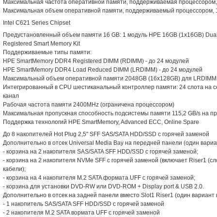
Максимальная частота оперативной памяти, поддерживаемая процессором
Максимальная объем оперативной памяти, поддерживаемый процессором, 
Intel C621 Series Chipset
Предустановленный объем памяти 16 GB: 1 модуль HPE 16GB (1x16GB) Dua
Registered Smart Memory Kit
Поддерживаемые типы памяти:
HPE SmartMemory DDR4 Registered DIMM (RDIMM) - до 24 модулей
HPE SmartMemory DDR4 Load Reduced DIMM (LRDIMM) - до 24 модулей
Максимальный объем оперативной памяти 2048GB (16x128GB) для LRDIMM
Интегрированный в CPU шестиканальный контроллер памяти: 24 слота на се
канал
Рабочая частота памяти 2400MHz (ограничена процессором)
Максимальная пропускная способность подсистемы памяти 115,2 GB/s на п
Поддержка технологий HPE SmartMemory, Advanced ECC, Online Spare
До 8 накопителей Hot Plug 2,5" SFF SAS/SATA HDD/SSD с горячей заменой
Дополнительно в отсек Universal Media Bay на передней панели (один вариа
- корзина на 2 накопителя SAS/SATA SFF HDD/SSD с горячей заменой;
- корзина на 2 накопителя NVMe SFF с горячей заменой (включает Riser1 (сл
кабели);
- корзина на 4 накопителя M.2 SATA формата UFF с горячей заменой;
- корзина для установки DVD-RW или DVD-ROM + Display port & USB 2.0.
Дополнительно в отсек на задней панели вместо Slot1 Riser1 (один вариант
- 1 накопитель SAS/SATA SFF HDD/SSD с горячей заменой
- 2 накопителя M.2 SATA вормата UFF с горячей заменой