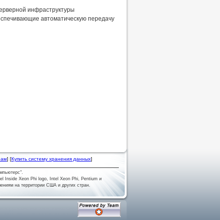
я серверной инфраструктуры
беспечивающие автоматическую передачу
рам
] [
Купить систему хранения данных
]
мпьютерс".
tel Inside Xeon Phi logo, Intel Xeon Phi, Pentium и
лениям на территории США и других стран.