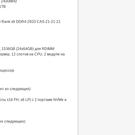
, 2400MHz
1TB
l Rank x8 DDR4-2933 CAS-21-21-21
, 1536GB (24x64GB) для RDIMM
рвер, 12 слотов на CPU, 2 модуля на
роцессор
нт из следующих):
оты x16 FH, x8 LP) с 2 портами NVMe и
 из следующих):