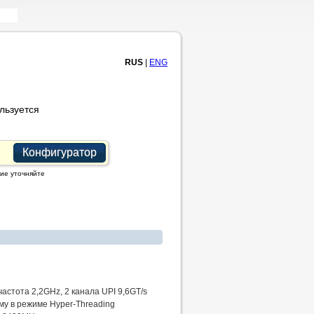
RUS
|
ENG
льзуется
Конфигуратор
ие уточняйте
 частота 2,2GHz, 2 канала UPI 9,6GT/s
му в режиме Hyper-Threading