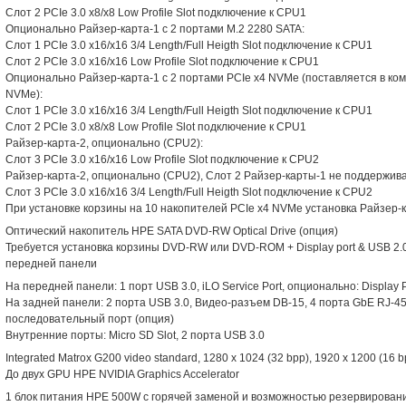
Слот 2 PCIe 3.0 x8/x8 Low Profile Slot подключение к CPU1
Опционально Райзер-карта-1 с 2 портами M.2 2280 SATA:
Слот 1 PCIe 3.0 x16/x16 3/4 Length/Full Heigth Slot подключение к CPU1
Слот 2 PCIe 3.0 x16/x16 Low Profile Slot подключение к CPU1
Опционально Райзер-карта-1 с 2 портами PCIe x4 NVMe (поставляется в ком
NVMe):
Слот 1 PCIe 3.0 x16/x16 3/4 Length/Full Heigth Slot подключение к CPU1
Слот 2 PCIe 3.0 x8/x8 Low Profile Slot подключение к CPU1
Райзер-карта-2, опционально (CPU2):
Слот 3 PCIe 3.0 x16/x16 Low Profile Slot подключение к CPU2
Райзер-карта-2, опционально (CPU2), Слот 2 Райзер-карты-1 не поддержива
Слот 3 PCIe 3.0 x16/x16 3/4 Length/Full Heigth Slot подключение к CPU2
При установке корзины на 10 накопителей PCIe x4 NVMe установка Райзер-
Оптический накопитель HPE SATA DVD-RW Optical Drive (опция)
Требуется установка корзины DVD-RW или DVD-ROM + Display port & USB 2.0 
передней панели
На передней панели: 1 порт USB 3.0, iLO Service Port, опционально: Display P
На задней панели: 2 порта USB 3.0, Видео-разъем DB-15, 4 порта GbE RJ-45
последовательный порт (опция)
Внутренние порты: Micro SD Slot, 2 порта USB 3.0
Integrated Matrox G200 video standard, 1280 x 1024 (32 bpp), 1920 x 1200 (16 b
До двух GPU HPE NVIDIA Graphics Accelerator
1 блок питания HPE 500W с горячей заменой и возможностью резервирования