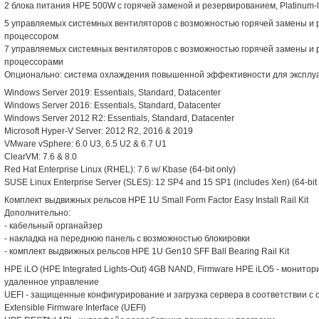
2 блока питания HPE 500W с горячей заменой и резервированием, Platinum-l
5 управляемых системных вентиляторов с возможностью горячей замены и 
процессором
7 управляемых системных вентиляторов с возможностью горячей замены и 
процессорами
Опционально: система охлаждения повышенной эффективности для эксплуа
Windows Server 2019: Essentials, Standard, Datacenter
Windows Server 2016: Essentials, Standard, Datacenter
Windows Server 2012 R2: Essentials, Standard, Datacenter
Microsoft Hyper-V Server: 2012 R2, 2016 & 2019
VMware vSphere: 6.0 U3, 6.5 U2 & 6.7 U1
ClearVM: 7.6 & 8.0
Red Hat Enterprise Linux (RHEL): 7.6 w/ Kbase (64-bit only)
SUSE Linux Enterprise Server (SLES): 12 SP4 and 15 SP1 (includes Xen) (64-bit 
Комплект выдвижных рельсов HPE 1U Small Form Factor Easy Install Rail Kit
Дополнительно:
- кабельный органайзер
- накладка на переднюю панель с возможностью блокировки
- комплект выдвижных рельсов HPE 1U Gen10 SFF Ball Bearing Rail Kit
HPE iLO (HPE Integrated Lights-Out) 4GB NAND, Firmware HPE iLO5 - монито
удаленное управление
UEFI - защищенные конфигурирование и загрузка сервера в соответствии с 
Extensible Firmware Interface (UEFI)