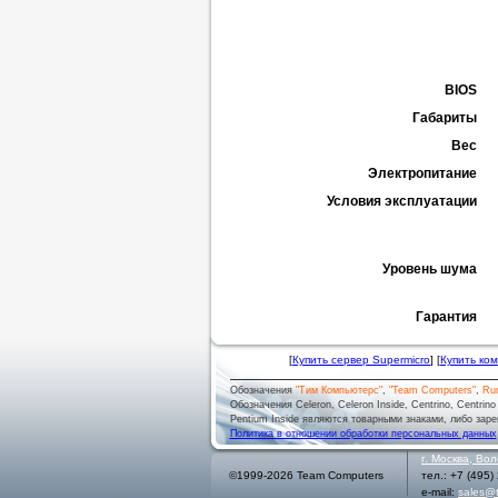
BIOS
Габариты
Вес
Электропитание
Условия эксплуатации
Уровень шума
Гарантия
[
Купить сервер Supermicro
] [
Купить ко
Обозначения
"Тим Компьютерс"
,
"Team Computers"
,
Ru
Обозначения Celeron, Celeron Inside, Centrino, Centrino log
Pentium Inside являются товарными знаками, либо заре
Политика в отношении обработки персональных данных
г.
Москва
,
Вол
©1999-2026 Team Computers
тел.:
+7 (495)
e-mail:
sales@