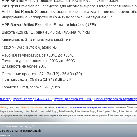
HPE RESTful API - интерфейс разработчика прикладных программ
Intelligent Provisioning - средство для автоматизированного развертывани
Embedded Remote Support - встроенные средства удаленной поддержки, о
информации об аппаратных событиях сервисным службам HP
HPE Server Unified Extensible Firmware Interface (UEFI)
Высота 4.29 см, Ширина 43.46 см, Глубина 70.7 см
Минимальный 13 кг, максимальный 16 кг
100/240 VAC, 6.7/3.3 A, 50/60 Hz
Рабочая температура от +10°C до +35°C
Температура хранения от -30°C до +60°C
Влажность не более 90%
Состояние простоя - 32 dBa (1P) / 36 dBa (2P)
Под нагрузкой - 35 dBa (1P) / 38 dBa (2P)
Гарантия 1 год, сервисный центр
мпьютер
] [
Купить сервер GIGABYTE
] [
Купить рабочую станцию
] [
Поиск серверов по парамет
nbook
, логотип
"Team Computers"
являются
зарегистрированными товарными знаками
компании "Тим Ко
o, Core Inside, Intel, Intel Core, Intel logo, Intel Inside, Intel Inside logo, Intel SpeedStep, Intel Xeon, In
гистрированными товарными знаками, права на которые принадлежат корпорации Intel или ее подразде
околамское шоссе, д.73
 258-0071
(многоканальный)
team.ru