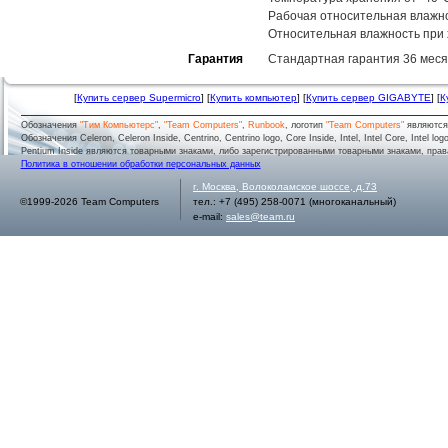
Рабочая относительная влажн
Относительная влажность при
Гарантия
Стандартная гарантия 36 меся
[
Купить сервер Supermicro
] [
Купить компьютер
] [
Купить сервер GIGABYTE
] [
К
Обозначения
"Тим Компьютерс"
,
"Team Computers"
,
Runbook
, логотип
"Team Computers"
являютс
Обозначения Celeron, Celeron Inside, Centrino, Centrino logo, Core Inside, Intel, Intel Core, Intel logo,
Pentium Inside являются товарными знаками, либо зарегистрированными товарными знаками, права
Политика в отношении обработки персональных данных
г.
Москва
,
Волоколамское шоссе, д.73
©1999-2026 Team Computers
тел.:
+7 (495) 258-0071
(многоканальный)
e-mail:
sales@team.ru