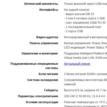
Оптический накопитель
Только внешний через USB-по
Интерфейсы
На задней панели:
- видео-разъем DB-15
- 2 или 4 сетевых порта 1 GbE
- порт управления 1GbE RJ-45
- 1 последовательный порт
- 2 порта USB
Видео-адаптер
Интегрированный в материнск
Панель управления
Кнопки управления: Power, Res
LED-индикация: Power Status, Pow
Управление и мониторинг
Поддержка Intelligent Platform M
Virtual media over LAN, KVM-ov
Поддерживаемые операционные
Актуальный список
системы
Блок питания
2 блока питания 920W с резерв
Система охлаждения
3 управляемых вентилятора 80
заменой
Габариты
Высота 8.9 см, ширина 43.7 см,
Параметры электропитания
100-240 V, 50-60 Hz, 11.0-4.4 A
Условия эксплуатации
Рабочая температура от +5°C 
Температура хранения от -40°