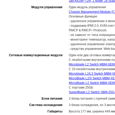
SBI-4429P-T2N, 1 Node: 2x Scal
Модули управления
Один модуль управления
Chassis Management Module 
Основные функции:
- удаленное управление и мон
- поддержка IPMI 2.0, KVM over 
RMCP & RMCP+ Protocols
- не зависит от типа операцио
- мониторинг температур, нап
- удаленное управление элект
- средства управления: Web-bas
Сетевые коммутационные модули
Один или два сетевых коммута
С гигабитными внутренними по
Microblade L2 Switch MBM-GEM-
С 10-гигабитными внутренними
Microblade L2/L3 Switch MBM-X
MicroBlade L2/3 Switch MBM-XE
MicroBlade L2 Switch MBM-XEM-
С портами 25Gb:
SuperBlade L2 Switch SBM-25G-
Блок питания
2 блока питания с горячей зам
Система охлаждения
3 блока охлаждения, по 3 вент
Габариты
Высота 177 мм, ширина 449 мм