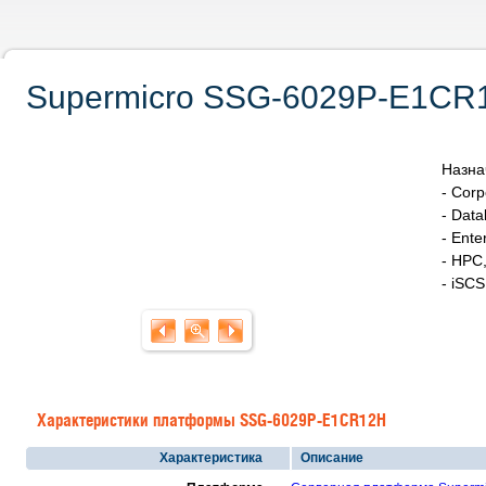
Supermicro SSG-6029P-E1CR1
Назна
- Cor
- Data
- Ente
- HPC,
- iSC
Характеристики платформы SSG-6029P-E1CR12H
Характеристика
Описание