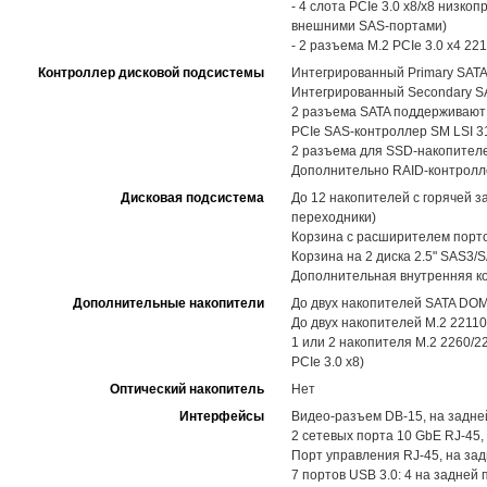
- 4 слота PCIe 3.0 x8/x8 низк
внешними SAS-портами)
- 2 разъема M.2 PCIe 3.0 x4 2
Контроллер дисковой подсистемы
Интегрированный Primary SATA-
Интегрированный Secondary SAT
2 разъема SATA поддерживают
PCIe SAS-контроллер SM LSI 31
2 разъема для SSD-накопителе
Дополнительно RAID-контролл
Дисковая подсистема
До 12 накопителей с горячей з
переходники)
Корзина с расширителем порто
Корзина на 2 диска 2.5" SAS3/
Дополнительная внутренняя ко
Дополнительные накопители
До двух накопителей SATA DOM
До двух накопителей M.2 22110 
1 или 2 накопителя M.2 2260/2
PCIe 3.0 x8)
Оптический накопитель
Нет
Интерфейсы
Видео-разъем DB-15, на задне
2 сетевых порта 10 GbE RJ-45,
Порт управления RJ-45, на за
7 портов USB 3.0: 4 на задней 