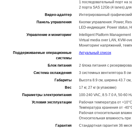
1 последовательный порт на з
2 порта SAS 12Gb (4 lanes) д
Видео-адаптер
Интегрированный графический
Панель управления
Кнопки управления: Power, Res
LED-индикация: Power status, HDD
Управление и мониторинг
Intelligent Platform Management I
Virtual media over LAN, KVM-o
Мониторинг напряжений, темп
Поддерживаемые операционные
Актуальный список
системы
Блок питания
2 блока питания с резервирова
Система охлаждения
3 системных вентилятора 8 см
Габариты
Высота 8.9 см, ширина 43.7 см,
Вес
17 кг, 27 кг (в упаковке)
Параметры электропитания
100-240 VAC, 8.5-7.0 A, 50-60 H
Условия эксплуатации
Рабочая температура от +10°C
Температура хранения от -40°
Рабочая относительная влажн
Относительная влажность при
Гарантия
Стандартная гарантия 36 меся