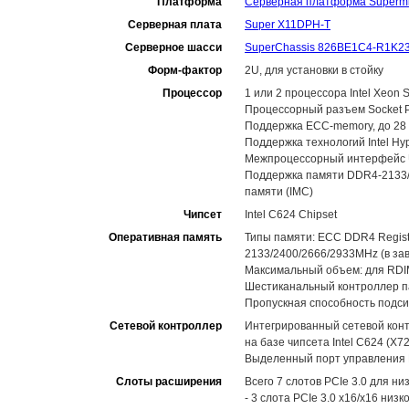
Платформа
Серверная платформа Superm
Серверная плата
Super X11DPH-T
Серверное шасси
SuperChassis 826BE1C4-R1K2
Форм-фактор
2U, для установки в стойку
Процессор
1 или 2 процессора Intel Xeon
Процессорный разъем Socket P (
Поддержка ECC-memory, до 28 я
Поддержка технологий Intel Hype
Межпроцессорный интерфейс UPI
Поддержка памяти DDR4-2133/2
памяти (IMC)
Чипсет
Intel C624 Chipset
Оперативная память
Типы памяти: ECC DDR4 Regis
2133/2400/2666/2933MHz (в за
Максимальный объем: для RDIM
Шестиканальный контроллер памя
Пропускная способность подси
Сетевой контроллер
Интегрированный сетевой конт
на базе чипсета Intel C624 (X7
Выделенный порт управления R
Слоты расширения
Всего 7 слотов PCIe 3.0 для 
- 3 слота PCIe 3.0 x16/x16 н