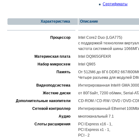
Сертификаты
Характеристика
Описание
Процессор
Intel Core2 Duo (LGA775)
с поддержкой технологии виртуал
частота системной шины 1066МГ
Материнская плата
Intel DQ965GFEKR
Набор микросхем
Intel Q965
Память
От 512Мб до 8Гб DDR2 667/800M
Четыре разъема для модулей DI
Видеоподсистема
Интегрированная Intel® GMA 300
Жесткие диски
от 80Гбайт, 7200 об/мин, Serial-AT
Дополнительные накопители
CD-ROM / CD-RW / DVD / DVD-C
Сетевой контроллер
Интегрированный Ethernet 100Mbit/1
Аудио
многоканальный 7.1
Слоты расширения
PCI Express x16 - 1,
PCI Express x1 - 1,
PCI - 2