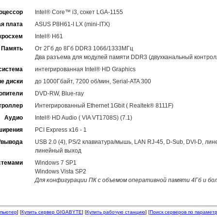
оцессор
Intel® Core™ i3, сокет LGA-1155
я плата
ASUS P8H61-I LX (mini-ITX)
кросхем
Intel® H61
Память
От 2Гб до 8Гб DDR3 1066/1333МГц
Два разъема для модулей памяти DDR3 (двухканальный контрол
система
интегрированная Intel® HD Graphics
е диски
до 1000Гбайт, 7200 об/мин, Serial-ATA 300
опители
DVD-RW, Blue-ray
троллер
Интегрированный Ethernet 1Gbit ( Realtek® 8111F)
Аудио
Intel® HD Audio ( VIA VT1708S) (7.1)
ширения
PCI Express x16 - 1
/вывода
USB 2.0 (4), PS/2 клавиатура/мышь, LAN RJ-45, D-Sub, DVI-D, ли
линейный выход
стемами
Windows 7 SP1
Windows Vista SP2
Для конфигурации ПК с объемом оперативной памяти 4Гб и бол
мпьютер
] [
Купить сервер GIGABYTE
] [
Купить рабочую станцию
] [
Поиск серверов по парамет