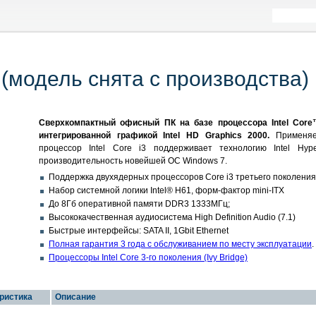
 (модель снята с производства)
Сверхкомпактный офисный ПК на базе процессора Intel Core™
интегрированной графикой Intel HD Graphics 2000.
Применяем
процессор Intel Core i3 поддерживает технологию Intel Hyp
производительность новейшей ОС Windows 7.
Поддержка двухядерных процессоров Core i3 третьего поколения 
Набор системной логики Intel® H61, форм-фактор mini-ITX
До 8Гб оперативной памяти DDR3 1333МГц;
Высококачественная аудиосистема High Definition Audio (7.1)
Быстрые интерфейсы: SATA II, 1Gbit Ethernet
Полная гарантия 3 года с обслуживанием по месту эксплуатации
.
Процессоры Intel Core 3-го поколения (Ivy Bridge)
ристика
Описание