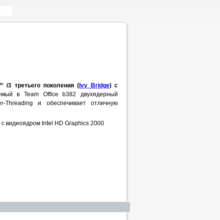
 i3 третьего поколения (
Ivy Bridge
) с
ый в Team Office b382 двухядерный
er-Threading и обеспечивает отличную
с видеоядром Intel HD Graphics 2000