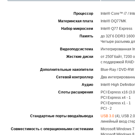
Процессор
Intel® Core™ i7 / In
Материнская плата
Intel® DQ77MK
Набор микросхем
Intel® Q77 Express
Память
до 32Гб DDR3 160
Четыре разъема д
Видеоподсистема
Интегрированная In
Жесткие диски
от 250Гбайт, 7200 об
с поддержкой RAID 0,
Дополнительные накопители
Blue-Ray / DVD-RW
Сетевой контроллер
Два интегрированны
Аудио
Intel® High Definitio
Слоты расширения
PCI Express x16 (3.0)
PCI Express x4 - 1
PCI Express x1 - 1
PCI - 2
Стандартные порты ввода/вывода
USB 3.0
(4), USB 2.0
линейный вход стер
Совместимость с операционными системами
Microsoft Windows 7
Microsoft Windows 8