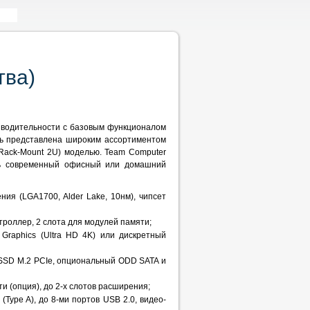
тва)
зводительности с базовым функционалом
ль представлена широким ассортиментом
 (Rack-Mount 2U) моделью. Team Computer
ть современный офисный или домашний
ления (LGA1700, Alder Lake, 10нм), чипсет
роллер, 2 слота для модулей памяти;
Graphics (Ultra HD 4K) или дискретный
й SSD M.2 PCIe, опциональный ODD SATA и
ти (опция), до 2-х слотов расширения;
 (Type A), до 8-ми портов USB 2.0, видео-