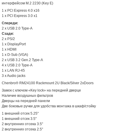
интерфейсом M.2 2230 (Key E)
1 x PCI Express 4.0 x16
1 x PCI Express 3.0 x1
Спереди:
2 x USB 2.0 Type-A
Сзади:
2 x PS/2
1 x DisplayPort
1 x HDMI
1 x D-Sub (VGA)
2 x USB 3.2 Gen.2 Type-A
4 x USB 2.0 Type-A
1 x LAN RJ-45
3 x Audio jacks
Chenbro® RM24100 Rackmount 2U Black/Silver 2xDoors
Замок с ключом «Key lock» на передней дверце
Наличие воздушных фильтров
Дверцы на передней панели
Две боковые ручки для удобства монтажа в шкаф/стойку
1 внешний отсек 5.25"
1 внешний отсек 3.5"
2 внутренних отсека 3.5"
2 внутренних отсека 2.5"