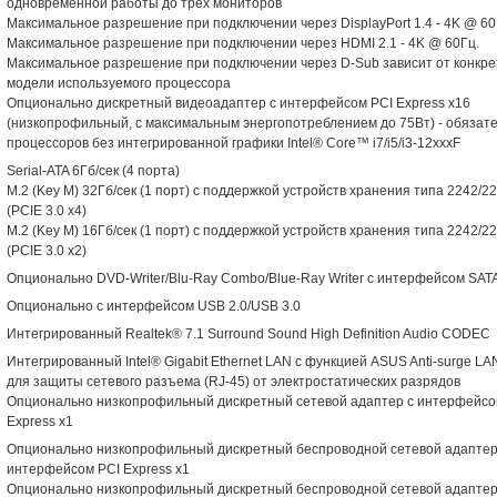
одновременной работы до трех мониторов
Максимальное разрешение при подключении через DisplayPort 1.4 - 4K @ 60
Максимальное разрешение при подключении через HDMI 2.1 - 4K @ 60Гц.
Максимальное разрешение при подключении через D-Sub зависит от конкр
модели используемого процессора
Опционально дискретный видеоадаптер с интерфейсом PCI Express x16
(низкопрофильный, с максимальным энергопотреблением до 75Вт) - обязат
процессоров без интегрированной графики Intel® Core™ i7/i5/i3-12xxxF
Serial-ATA 6Гб/сек (4 порта)
M.2 (Key M) 32Гб/сек (1 порт) с поддержкой устройств хранения типа 2242/2
(PCIE 3.0 x4)
M.2 (Key M) 16Гб/сек (1 порт) с поддержкой устройств хранения типа 2242/2
(PCIE 3.0 x2)
Опционально DVD-Writer/Blu-Ray Combo/Blue-Ray Writer с интерфейсом SAT
Опционально с интерфейсом USB 2.0/USB 3.0
Интегрированный Realtek® 7.1 Surround Sound High Definition Audio CODEC
Интегрированный Intel® Gigabit Ethernet LAN с функцией ASUS Anti-surge L
для защиты сетевого разъема (RJ-45) от электростатических разрядов
Опционально низкопрофильный дискретный сетевой адаптер с интерфейсо
Express x1
Опционально низкопрофильный дискретный беспроводной сетевой адаптер
интерфейсом PCI Express x1
Опционально низкопрофильный дискретный беспроводной сетевой адаптер