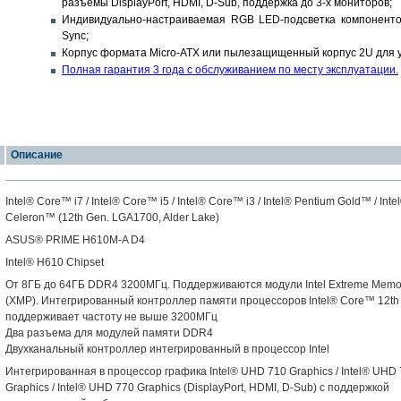
разъемы DisplayPort, HDMI, D-Sub, поддержка до 3-х мониторов;
Индивидуально-настраиваемая RGB LED-подсветка компонент
Sync;
Корпус формата Micro-ATX или пылезащищенный корпус 2U для ус
Полная гарантия 3 года с обслуживанием по месту эксплуатации.
Описание
Intel® Core™ i7 / Intel® Core™ i5 / Intel® Core™ i3 / Intel® Pentium Gold™ / Inte
Celeron™ (12th Gen. LGA1700, Alder Lake)
ASUS® PRIME H610M-A D4
Intel® H610 Chipset
От 8ГБ до 64ГБ DDR4 3200МГц. Поддерживаются модули Intel Extreme Memory
(XMP). Интегрированный контроллер памяти процессоров Intel® Core™ 12th
поддерживает частоту не выше 3200МГц
Два разъема для модулей памяти DDR4
Двухканальный контроллер интегрированный в процессор Intel
Интегрированная в процессор графика Intel® UHD 710 Graphics / Intel® UHD
Graphics / Intel® UHD 770 Graphics (DisplayPort, HDMI, D-Sub) c поддержкой