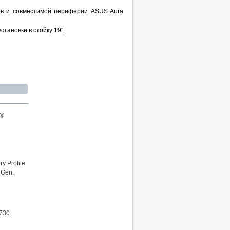
ов и совместимой периферии ASUS Aura
тановки в стойку 19";
l®
 Profile
 Gen.
 730