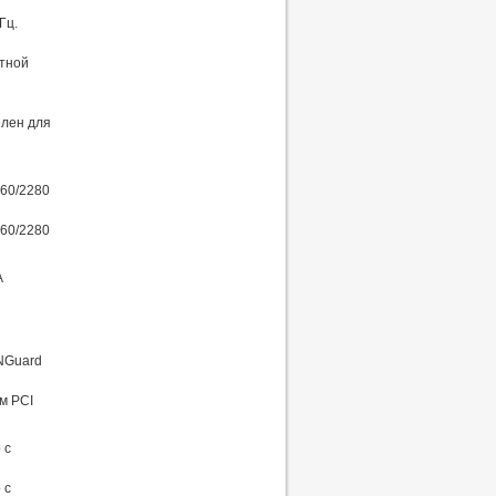
Гц.
етной
елен для
260/2280
260/2280
A
ANGuard
м PCI
 с
 с