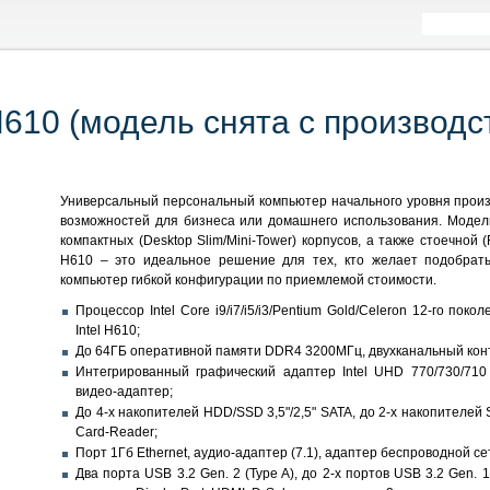
610 (модель снята с производс
Универсальный персональный компьютер начального уровня прои
возможностей для бизнеса или домашнего использования. Моде
компактных (Desktop Slim/Mini-Tower) корпусов, а также стоечной
H610 – это идеальное решение для тех, кто желает подобра
компьютер гибкой конфигурации по приемлемой стоимости.
Процессор Intel Core i9/i7/i5/i3/Pentium Gold/Celeron 12-го поко
Intel H610;
До 64ГБ оперативной памяти DDR4 3200МГц, двухканальный конт
Интегрированный графический адаптер Intel UHD 770/730/710 
видео-адаптер;
До 4-х накопителей HDD/SSD 3,5"/2,5" SATA, до 2-х накопителе
Card-Reader;
Порт 1Гб Ethernet, аудио-адаптер (7.1), адаптер беспроводной се
Два порта USB 3.2 Gen. 2 (Type A), до 2-х портов USB 3.2 Gen. 1