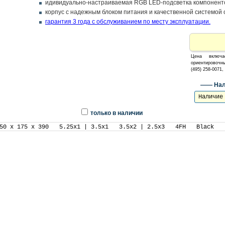
идивидуально-настраиваемая RGB LED-подсветка компонент
корпус с надежным блоком питания и качественной системой
гарантия 3 года с обслуживанием по месту эксплуатации.
Цена включ
ориентировочны
(495) 258-0071
—— Нал
Наличие
только в наличии