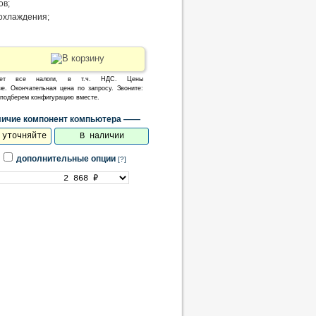
ов;
 охлаждения;
ает все налоги, в т.ч. НДС. Цены
е. Окончательная цена по запросу. Звоните:
, подберем конфигурацию вместе.
ичие компонент компьютера ——
 уточняйте
В наличии
дополнительные опции
[?]