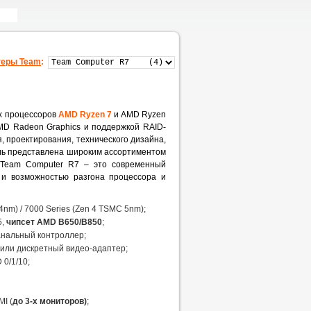
еры Team
:
х процессоров
AMD Ryzen 7
и AMD Ryzen
MD Radeon Graphics и поддержкой RAID-
 проектирования, технического дизайна,
ель представлена широким ассортиментом
. Team Computer R7 – это современный
и возможностью разгона процессора и
4nm) / 7000 Series (Zen 4 TSMC 5nm);
5,
чипсет AMD B650/B850
;
канальный контроллер;
 или дискретный видео-адаптер;
 0/1/10;
MI (
до 3-х мониторов)
;