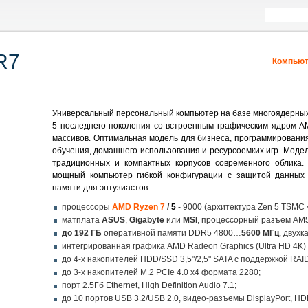
R7
Компьют
Универсальный персональный компьютер на базе многоядерны
5 последнего поколения со встроенным графическим ядром A
массивов. Оптимальная модель для бизнеса, программирования,
обучения, домашнего использования и ресурсоемких игр. Мод
традиционных и компактных корпусов современного облика
мощный компьютер гибкой конфигурации с защитой данных 
памяти для энтузиастов.
процессоры
AMD Ryzen 7
/
5
- 9000 (архитектура Zen 5 TSMC 
матплата
ASUS
,
Gigabyte
или
MSI
, процессорный разъем AM
до 192 ГБ
оперативной памяти DDR5 4800…
5600 МГц
, двух
интегрированная графика AMD Radeon Graphics (Ultra HD 4K)
до 4-х накопителей HDD/SSD 3,5"/2,5" SATA с поддержкой RAID
до 3-x накопителей M.2 PCIe 4.0 x4 формата 2280;
порт 2.5Гб Ethernet, High Definition Audio 7.1;
до 10 портов USB 3.2/USB 2.0, видео-разъемы DisplayPort, HD