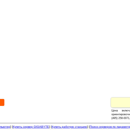
F
Цена вклю
ориентировочн
(495) 258-007
мпьютер
] [
Купить сервер GIGABYTE
] [
Купить рабочую станцию
] [
Поиск серверов по парамет