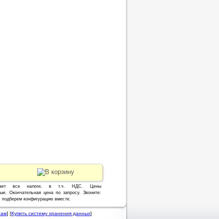
чает все налоги, в т.ч. НДС. Цены
ые. Окончательная цена по запросу. Звоните:
1, подберем конфигурацию вместе.
рам
] [
Купить систему хранения данных
]