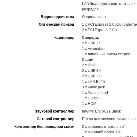
LANGuard для защиты от элект
разрядов
Видеоподсистема
Опционально
Оптический привод
1 x PCI Express 2.0 x16 (работ
2 x PCI Express 2.0 x1
Кардридер
Спереди;
2 x USB 2.0
1 x микрофон
1 x линейный выход стерео
Сзади:
2 x PS/2
2 x USB 3.0
2 x USB 2.0
1 x LAN RJ45
3 x Audio jack
1 x Parallel port
1 x D-Sub
1 x HDMI
Звуковой контроллер
InWin® ENR-021 Black
Cетевой контроллер
Петля для висячего замка на з
Контроллер беспроводной связи
2 x внешних отсека 5.25"
1 x внешний отсек 3.5"