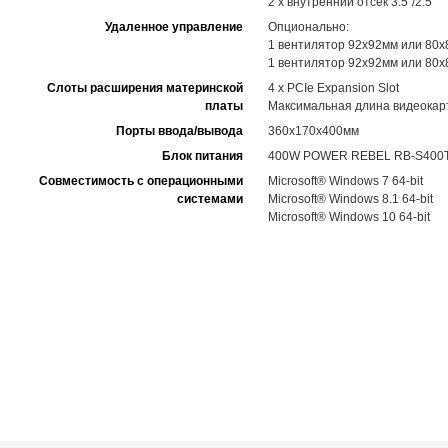
2 x внутренний отсек 3.5"/2.5"
Удаленное управление
Опционально:
1 вентилятор 92x92мм или 80x
1 вентилятор 92x92мм или 80x
Слоты расширения материнской
4 x PCIe Expansion Slot
платы
Максимальная длина видеокар
Порты ввода/вывода
360x170x400мм
Блок питания
400W POWER REBEL RB-S400T
Совместимость с операционными
Microsoft® Windows 7 64-bit
системами
Microsoft® Windows 8.1 64-bit
Microsoft® Windows 10 64-bit