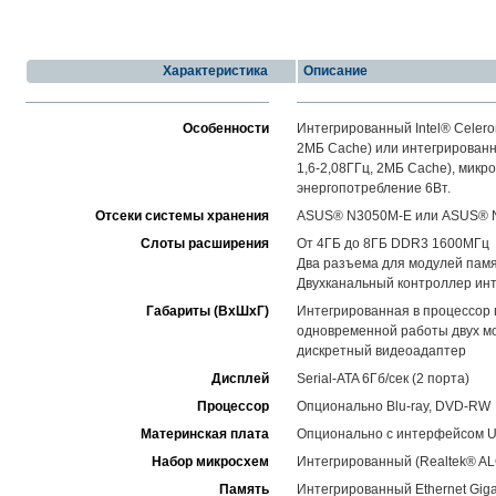
Характеристика
Описание
Особенности
Интегрированный Intel® Celero
2МБ Cache) или интегрированн
1,6-2,08ГГц, 2МБ Cache), микр
энергопотребление 6Вт.
Отсеки системы хранения
ASUS® N3050M-E или ASUS® 
Слоты расширения
От 4ГБ до 8ГБ DDR3 1600МГц
Два разъема для модулей пам
Двухканальный контроллер инт
Габариты (ВхШхГ)
Интегрированная в процессор г
одновременной работы двух мо
дискретный видеоадаптер
Дисплей
Serial-ATA 6Гб/сек (2 порта)
Процессор
Опционально Blu-ray, DVD-RW
Материнская плата
Опционально с интерфейсом U
Набор микросхем
Интегрированный (Realtek® ALC
Память
Интегрированный Ethernet Gig