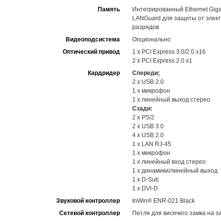
Память
Интегрированный Ethernet Gig
LANGuard для защиты от элект
разрядов
Видеоподсистема
Опционально
Оптический привод
1 x PCI Express 3.0/2.0 x16
2 x PCI Express 2.0 x1
Кардридер
Спереди;
2 x USB 2.0
1 x микрофон
1 x линейный выход стерео
Сзади:
2 x PS/2
2 x USB 3.0
4 x USB 2.0
1 x LAN RJ-45
1 x микрофон
1 x линейный вход стерео
1 x динамики/линейный выход
1 x D-Sub
1 x DVI-D
Звуковой контроллер
InWin® ENR-021 Black
Cетевой контроллер
Петля для висячего замка на з