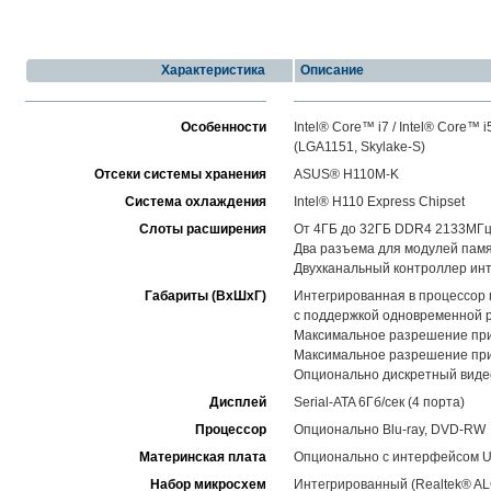
Характеристика
Описание
Особенности
Intel® Core™ i7 / Intel® Core™ i
(LGA1151, Skylake-S)
Отсеки системы хранения
ASUS® H110M-K
Система охлаждения
Intel® H110 Express Chipset
Слоты расширения
От 4ГБ до 32ГБ DDR4 2133МГ
Два разъема для модулей пам
Двухканальный контроллер инт
Габариты (ВхШхГ)
Интегрированная в процессор гр
c поддержкой одновременной р
Максимальное разрешение при 
Максимальное разрешение при 
Опционально дискретный виде
Дисплей
Serial-ATA 6Гб/сек (4 порта)
Процессор
Опционально Blu-ray, DVD-RW
Материнская плата
Опционально с интерфейсом U
Набор микросхем
Интегрированный (Realtek® ALC