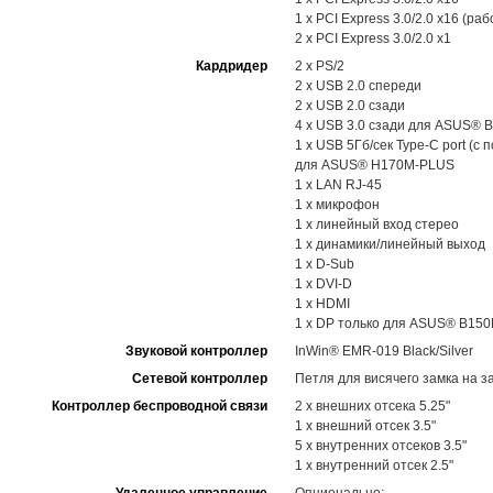
1 x PCI Express 3.0/2.0 x16 (р
2 x PCI Express 3.0/2.0 x1
Кардридер
2 x PS/2
2 x USB 2.0 спереди
2 x USB 2.0 сзади
4 x USB 3.0 сзади для ASUS® 
1 x USB 5Гб/сек Type-C port (с
для ASUS® H170M-PLUS
1 x LAN RJ-45
1 x микрофон
1 x линейный вход стерео
1 x динамики/линейный выход
1 x D-Sub
1 x DVI-D
1 x HDMI
1 x DP только для ASUS® B15
Звуковой контроллер
InWin® EMR-019 Black/Silver
Cетевой контроллер
Петля для висячего замка на з
Контроллер беспроводной связи
2 x внешних отсека 5.25"
1 x внешний отсек 3.5"
5 x внутренних отсеков 3.5"
1 x внутренний отсек 2.5"