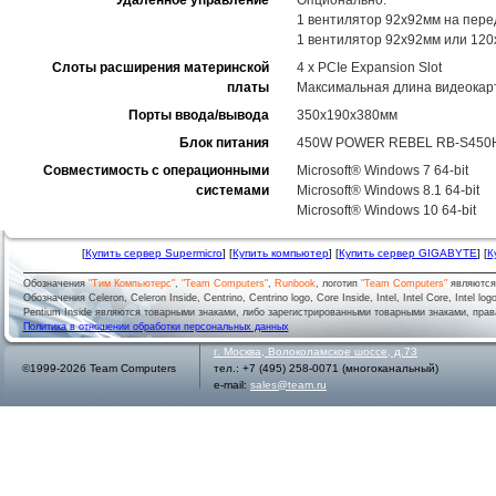
Удаленное управление
Опционально:
1 вентилятор 92x92мм на пере
1 вентилятор 92x92мм или 120
Слоты расширения материнской
4 x PCIe Expansion Slot
платы
Максимальная длина видеокар
Порты ввода/вывода
350x190x380мм
Блок питания
450W POWER REBEL RB-S450
Совместимость с операционными
Microsoft® Windows 7 64-bit
системами
Microsoft® Windows 8.1 64-bit
Microsoft® Windows 10 64-bit
[
Купить сервер Supermicro
] [
Купить компьютер
] [
Купить сервер GIGABYTE
] [
К
Обозначения
"Тим Компьютерс"
,
"Team Computers"
,
Runbook
, логотип
"Team Computers"
являютс
Обозначения Celeron, Celeron Inside, Centrino, Centrino logo, Core Inside, Intel, Intel Core, Intel logo,
Pentium Inside являются товарными знаками, либо зарегистрированными товарными знаками, права
Политика в отношении обработки персональных данных
г.
Москва
,
Волоколамское шоссе, д.73
©1999-2026 Team Computers
тел.:
+7 (495) 258-0071
(многоканальный)
e-mail:
sales@team.ru