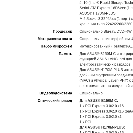
5, 10 (Intel® Rapid Storage Tech
Serial-ATA Express 16Гб/сек (1 
ASUS® H170M-PLUS
M.2 Socket 3 32Гб/сек (1 порт)
хранения типа 2242/2260/228
Процессор
Опционально Blu-ray, DVD-RW
Материнская плата
Опционально с интерфейсом U
Набор микросхем
Интегрированный (Realtek® ALC
Память
Для ASUS® B150M-C интегрирова
функцией ASUS LANGuard для 
электростатических разрядов
Для ASUS® H170M-PLUS интегрир
двойным внутренним соединени
(MAC) и Physical Layer (PHY)
электромагнитных излучений и
Видеоподсистема
Опционально
Оптический привод
Для ASUS® B150M-C:
1 x PCI Express 3.0/2.0 x16
1 x PCI Express 3.0/2.0 x16 (р
1 x PCI Express 3.0/2.0 x1
1 x PCI
Для ASUS® H170M-PLUS:
1 x PCI Express 3.0/2.0 x16