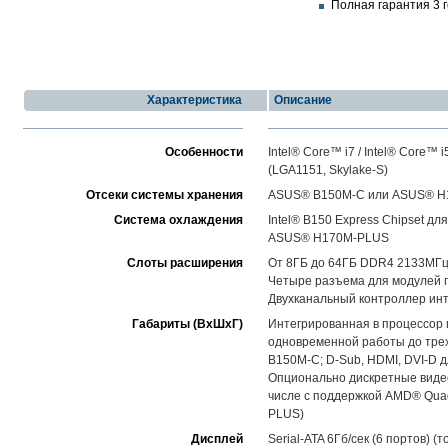
Полная гарантия 3 
Характеристика
Описание
Особенности
Intel® Core™ i7 / Intel® Core™ i
(LGA1151, Skylake-S)
Отсеки системы хранения
ASUS® B150M-C или ASUS® 
Система охлаждения
Intel® B150 Express Chipset д
ASUS® H170M-PLUS
Слоты расширения
От 8ГБ до 64ГБ DDR4 2133МГ
Четыре разъема для модулей
Двухканальный контроллер инт
Габариты (ВхШхГ)
Интегрированная в процессор г
одновременной работы до трех
B150M-C; D-Sub, HDMI, DVI-D
Опционально дискретные видео
числе с поддержкой AMD® Qua
PLUS)
Дисплей
Serial-ATA 6Гб/сек (6 портов)