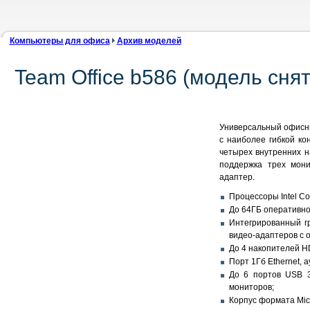
Компьютеры для офиса
Архив моделей
Team Office b586 (модель сня
Универсальный офисный
с наиболее гибкой к
четырех внутренних на
поддержка трех мони
адаптер.
Процессоры Intel Cor
До 64ГБ оперативно
Интегрированный гр
видео-адаптеров с
До 4 накопителей HD
Порт 1Гб Ethernet, 
До 6 портов USB 3
мониторов;
Корпус формата Mic