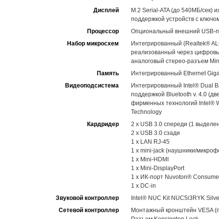
Дисплей
M.2 Serial-ATA (до 540МБ/сек) и
поддержкой устройств с ключо
Процессор
Опциональный внешний USB-п
Набор микросхем
Интегрированный (Realtek® ALC2
реализованный через цифровые 
аналоговый стерео-разъем Min
Память
Интегрированный Ethernet Gigab
Видеоподсистема
Интегрированный Intel® Dual Ba
поддержкой Bluetooth v. 4.0 (д
фирменных технологий Intel® Wi
Technology
Кардридер
2 x USB 3.0 спереди (1 выдел
2 x USB 3.0 сзади
1 x LAN RJ-45
1 x mini-jack (наушники/микро
1 x Mini-HDMI
1 x Mini-DisplayPort
1 x ИК-порт Nuvoton® Consumer
1 x DC-in
Звуковой контроллер
Intel® NUC Kit NUC5i3RYK Silve
Cетевой контроллер
Монтажный кронштейн VESA (