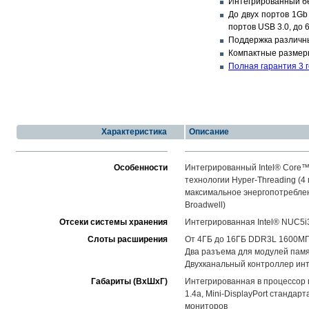
Интегрированный бес
До двух портов 1Gb 
портов USB 3.0, до 
Поддержка различны
Компактные размеры
Полная гарантия 3 
Характеристика
Описание
Особенности
Интегрированный Intel® Core™
технологии Hyper-Threading (4 
максимальное энергопотреблен
Broadwell)
Отсеки системы хранения
Интегрированная Intel® NUC5
Слоты расширения
От 4ГБ до 16ГБ DDR3L 1600М
Два разъема для модулей па
Двухканальный контроллер инт
Габариты (ВхШхГ)
Интегрированная в процессор г
1.4a, Mini-DisplayPort стандар
мониторов