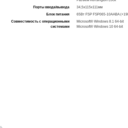
Разъем Kensington Lock
Порты ввода/вывода
34,5x115x111мм
Блок питания
65Вт FSP FSP065-10AABA (+19В
Совместимость с операционными
Microsoft® Windows 8.1 64-bit
системами
Microsoft® Windows 10 64-bit