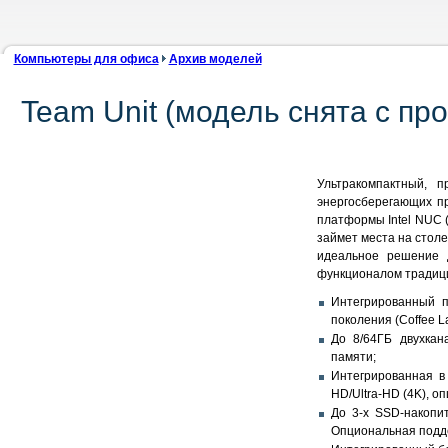
Компьютеры для офиса
Архив моделей
Team Unit (модель снята с пр
Ультракомпактный, 
энергосберегающих проце
платформы Intel NUC (
займет места на столе
идеальное решение 
функционалом традиц
Интегрированный про
поколения (Coffee L
До 8/64ГБ двухка
памяти;
Интегрированная в 
HD/Ultra-HD (4K), 
До 3-х SSD-накопит
Опциональная подде