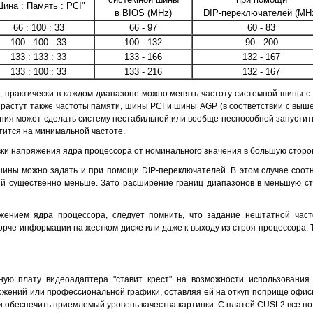
Шина : Память : PCI"
в BIOS (MHz)
DIP-переключателей (MH
66 : 100 : 33
66 - 97
60 - 83
100 : 100 : 33
100 - 132
90 - 200
133 : 133 : 33
133 - 166
132 - 167
133 : 100 : 33
133 - 216
132 - 167
, практически в каждом диапазоне можно менять частоту системной шины с
 растут также частоты памяти, шины PCI и шины AGP (в соответствии с в
ения может сделать систему нестабильной или вообще неспособной запустить
стится на минимальной частоте.
вки напряжения ядра процессора от номинального значения в большую сторону
 шины можно задать и при помощи DIP-переключателей. В этом случае соотн
ий существенно меньше. Зато расширение границ диапазонов в меньшую ст
жением ядра процессора, следует помнить, что задание нештатной час
рче информации на жестком диске или даже к выходу из строя процессора. Т
ую плату видеоадаптера "ставит крест" на возможности использования 
жений или профессиональной графики, оставляя ей на откуп поприще офисны
 обеспечить приемлемый уровень качества картинки. С платой CUSL2 все по-