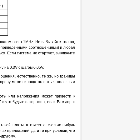
z)
 шагом всего 1MHz. Не забывайте только,
ышеприведенными соотношениями) и любая
ся. Если система не стартует, выключите
 на 0.3V с шагом 0.05V.
ошения, естественно, те же, но границы
орону может иногда оказаться полезным
тоты или напряжения может привести к
ак что будьте осторожны, если Вам дорог
такой платы в качестве сколько-нибудь
х приложений, да и то при условии, что
другому.