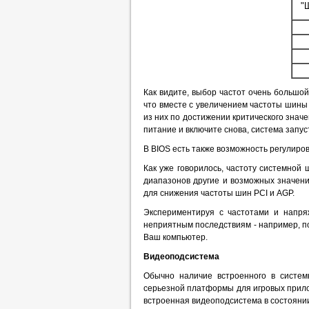
"
Как видите, выбор частот очень большой
что вместе с увеличением частоты шины
из них по достижении критического знач
питание и включите снова, система запу
В BIOS есть также возможность регулиро
Как уже говорилось, частоту системной
диапазонов другие и возможных значен
для снижения частоты шин PCI и AGP.
Экспериментируя с частотами и напря
неприятным последствиям - например, по
Ваш компьютер.
Видеоподсистема
Обычно наличие встроенного в системн
серьезной платформы для игровых прило
встроенная видеоподсистема в состоянии