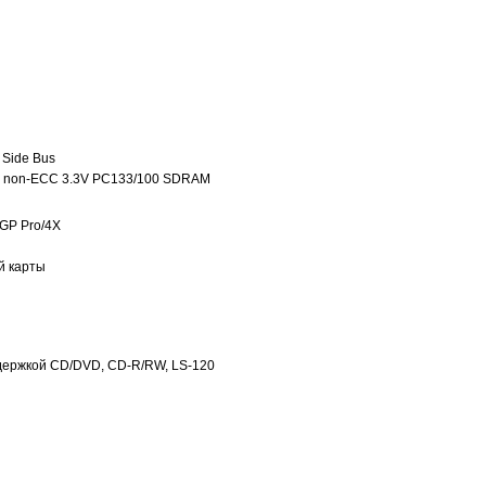
 Side Bus
Mb non-ECC 3.3V PC133/100 SDRAM
GP Pro/4X
й карты
ддержкой CD/DVD, CD-R/RW, LS-120