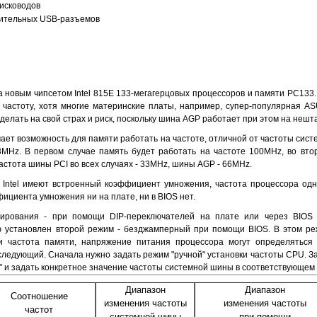
исководов
нительных USB-разъемов
ка новым чипсетом Intel 815E 133-мегагерцовых процессоров и памяти PC133.
частоту, хотя многие материнские платы, например, супер-популярная ASU
делать на свой страх и риск, поскольку шина AGP работает при этом на нешт
ачает возможность для памяти работать на частоте, отличной от частоты си
3MHz. В первом случае память будет работать на частоте 100MHz, во втор
астота шины PCI во всех случаях - 33MHz, шины AGP - 66MHz.
 Intel имеют встроенный коэффициент умножения, частота процессора од
ициента умножения ни на плате, ни в BIOS нет.
рирования - при помощи DIP-переключателей на плате или через BIOS
 установлен второй режим - безджамперный при помощи BIOS. В этом реж
и частота памяти, напряжение питания процессора могут определяться 
 следующий. Сначала нужно задать режим "ручной" установки частоты CPU. 
I" и задать конкретное значение частоты системной шины в соответствующем
Диапазон
Диапазон
Соотношение
изменения частоты
изменения частоты
частот
системной шины
при помощи