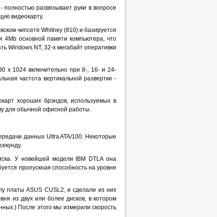
 полностью развязывает руки в вопросе
щую видеокарту.
ском чипсете Whitney (810) и базируется
я 4Mb основной памяти компьютера, что
ть Windows NT, 32-х мегабайт оперативки
х 1024 включительно при 8-, 16- и 24-
льная частота вертикальной развертки -
окарт хороших брэндов, используемых в
му для обычной офисной работы.
редачи данных Ultra ATA/100. Некоторые
секунду.
иска. У новейшей модели IBM DTLA она
ебуется пропускная способность на уровне
алу платы ASUS CUSL2, и сделали из них
вня из двух или более дисков, в котором
анных.) После этого мы измерили скорость