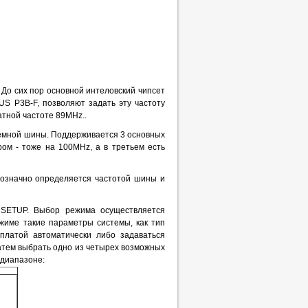
 До сих пор основной интеловский чипсет
S P3B-F, позволяют задать эту частоту
атной частоте 89MHz..
стемной шины. Поддерживается 3 основных
ом - тоже на 100MHz, а в третьем есть
нозначно определяется частотой шины и
 SETUP. Выбор режима осуществляется
име такие параметры системы, как тип
платой автоматически либо задаваться
Затем выбрать одно из четырех возможных
 диапазоне: