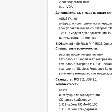
2 последовательных
порт VGA
Дополнительные гнезда на плате дл
ASUS iPanel
инфракрасного приемника и переда
трех управляемых вентиляторов: CP
TV/LCD модуля для подключения TV
датчика вскрытия корпуса
BIOS:
Award 4Mb Flash PnP BIOS, Jump
Специальные возможности:
рестарт после потери питания
технология "JumperFree", которая п
технология "Suspend to RAM" - режи
технология "Stepless Frequency Sel
включение компьютера от модема, с
Стандарты:
PCI 2.2, USB 1.1
Комплектность:
плата
инструкция по эксплуатации
CD-диск с драйверами
1 IDE-кабель UDMA-66/100
1 IDE-кабель стандартный