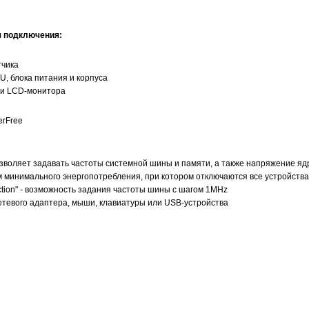
я подключения:
тчика
U, блока питания и корпуса
 и LCD-монитора
erFree
озволяет задавать частоты системной шины и памяти, а также напряжение яд
м минимального энергопотребления, при котором отключаются все устройства
ection" - возможность задания частоты шины с шагом 1MHz
етевого адаптера, мыши, клавиатуры или USB-устройства