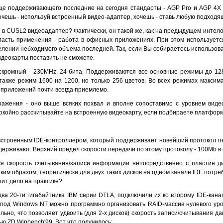
ще поддерживающего последние на сегодня стандарты - AGP Pro и AGP 4X -
чешь - используй встроенный видео-адаптер, хочешь - ставь любую подходя
 в CUSL2 видеоадаптер? Фактически, он такой же, как на предыдущем интелов
бласть применения - работа в офисных приложениях. При этом используетс
лении небходимого объема последней. Так, если Вы собираетесь использова
идеокарты поставить не сможете.
кромный - 230MHz, 24-бита. Поддерживаются все основные режимы до 1280 
также режим 1600 на 1200, но только 256 цветов. Во всех режимах максима
х приложений почти всегда приемлемо.
бражения - оно выше всяких похвал и вполне сопоставимо с уровнем виде
койно рассчитывайте на встроенную видеокарту, если подбираете платфор
 встроенным IDE-контроллером, который поддерживает новейший протокол пе
держивают. Верхний предел скорости передачи по этому протоколу - 100Mb в 
ся скорость считывания/записи информации непосредственно с пластин д
аким образом, теоретически для двух таких дисков на одном канале IDE потр
тоит дело на практике?
а 20-ти гигабайтника IBM серии DTLA, подключили их ко второму IDE-кан
е: под Windows NT можно программно организовать RAID-массив нулевого уро
ьно, что позволяет удвоить (для 2-х дисков) скорость записи/считывания д
ью ZD Winbench'99. Вот что получилось: