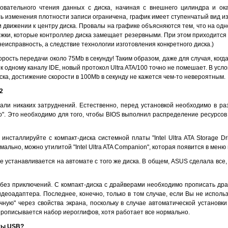
овательного чтения данных с диска, начиная с внешнего цилиндра и ока
ь изменения плотности записи ограничена, график имеет ступенчатый вид 
 движении к центру диска. Провалы на графике объясняются тем, что на одно
жки, которые контроллер диска замещает резервными. При этом приходится 
 неисправность, а следствие технологии изготовления конкретного диска.)
корость передачи около 75Mb в секунду! Таким образом, даже для случая, ко
к одному каналу IDE, новый протокол Ultra ATA/100 точно не помешает. В ус
ска, достижение скорости в 100Mb в секунду не кажется чем-то невероятным.
2
ли никаких затруднений. Естественно, перед установкой необходимо в ра
No". Это необходимо для того, чтобы BIOS выполнил распределение ресурсов
нсталлируйте с компакт-диска системной платы "Intel Ultra ATA Storage Dr
мально, можно утилитой "Intel Ultra ATA Companion", которая появится в меню
 устанавливается на автомате с того же диска. В общем, ASUS сделала все
ез приключений. С компакт-диска с драйверами необходимо прописать драйвер
идеоадаптера. Последнее, конечно, только в том случае, если Вы не исполь
чную" через свойства экрана, поскольку в случае автоматической установк
ме прописывается набор иероглифов, хотя работает все нормально.
ты USB?