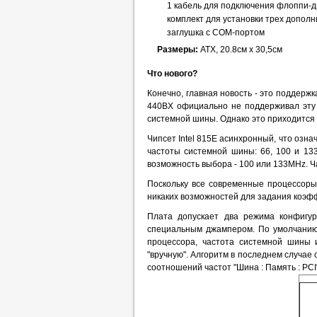
1 кабель для подключения флоппи-д
комплект для установки трех допол
заглушка с COM-портом
Размеры:
ATX, 20.8см х 30,5см
Что нового?
Конечно, главная новость - это поддерж
440BX официально не поддерживал эту 
системной шины. Однако это приходится 
Чипсет Intel 815E асинхронный, что озн
частоты системной шины: 66, 100 и 13
возможность выбора - 100 или 133MHz. Ч
Поскольку все современные процессоры
никаких возможностей для задания коэфф
Плата допускает два режима конфигу
специальным джампером. По умолчанию
процессора, частота системной шины 
"вручную". Алгоритм в последнем случае
соотношений частот "Шина : Память : PC