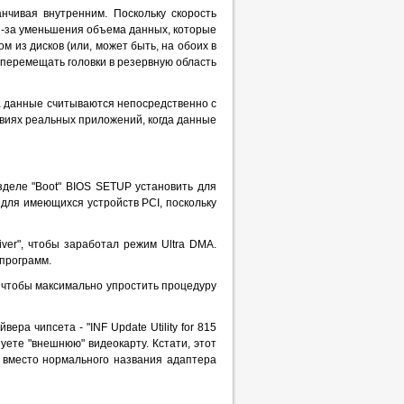
нчивая внутренним. Поскольку скорость
из-за уменьшения объема данных, которые
м из дисков (или, может быть, на обоих в
перемещать головки в резервную область
гда данные считываются непосредственно с
ловиях реальных приложений, когда данные
зделе "Boot" BIOS SETUP установить для
 для имеющихся устройств PCI, поскольку
iver", чтобы заработал режим Ultra DMA.
 программ.
, чтобы максимально упростить процедуру
а чипсета - "INF Update Utility for 815
зуете "внешнюю" видеокарту. Кстати, этот
и вместо нормального названия адаптера