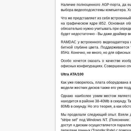
Наличие полноценного AGP-порта, да е
выбора видеоподсистемы компьютера. Хо
Что же представляет из себя встроенный
на графическом ядре i852. Основная о
обязательно нужно учитывать при опреде
будет недостаточно - Вы даже драйвер в
RAMDAC у встроенного видеоадаптера с
битной глубине цвета. Поддерживается 
85Hz. Конечно, не много, но для офисны
Особо хочется сказать о качестве изо
офисных конфигурациях. Совершенно спо
Ultra ATA/100
Как уже говорилось, плата оборудована
модели жестких дисков также его уже под
Однако наиболее узким местом являет
находится в районе 38-40Mb в секунду. Т
80Mb в секунду. Но это теория, а как обс
Мы проделали следующий опыт. Взяли дв
"stripe set" под Windows NT. (Пояснени
доступ к дискам осуществляется параллел
передачи данных (Transfer Rate) с помощ