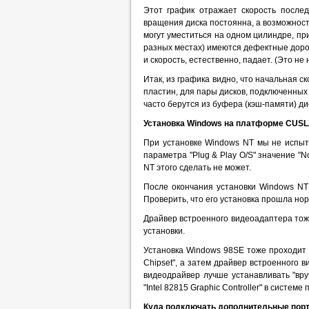
Этот график отражает скорость послед
вращения диска постоянна, а возможност
могут уместиться на одном цилиндре, при
разных местах) имеются дефектные доро
и скорость, естественно, падает. (Это не
Итак, из графика видно, что начальная с
пластин, для пары дисков, подключенных 
часто берутся из буфера (кэш-памяти) ди
Установка Windows на платформе CUSL
При установке Windows NT мы не испыта
параметра "Plug & Play O/S" значение "
NT этого сделать не может.
После окончания установки Windows NT и
Проверить, что его установка прошла нор
Драйвер встроенного видеоадаптера тоже
установки.
Установка Windows 98SE тоже проходит б
Chipset", а затем драйвер встроенного в
видеодрайвер лучше устанавливать "вру
"Intel 82815 Graphic Controller" в систе
Куда подключать дополнительные пор