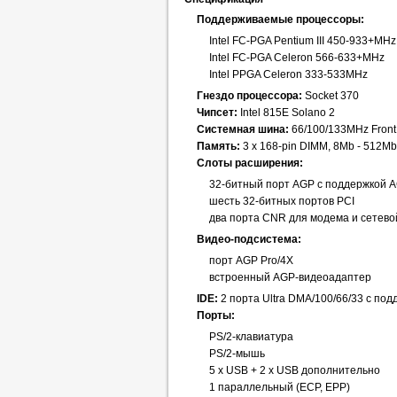
Поддерживаемые процессоры:
Intel FC-PGA Pentium III 450-933+MHz
Intel FC-PGA Celeron 566-633+MHz
Intel PPGA Celeron 333-533MHz
Гнездо процессора:
Socket 370
Чипсет:
Intel 815E Solano 2
Системная шина:
66/100/133MHz Front
Память:
3 х 168-pin DIMM, 8Mb - 512
Слоты расширения:
32-битный порт AGP с поддержкой A
шесть 32-битных портов PCI
два порта CNR для модема и сетево
Видео-подсистема:
порт AGP Pro/4X
встроенный AGP-видеоадаптер
IDE:
2 порта Ultra DMA/100/66/33 с по
Порты:
PS/2-клавиатура
PS/2-мышь
5 x USB + 2 x USB дополнительно
1 параллельный (ECP, EPP)