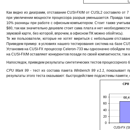
Как видно из диаграмм, отставание CUSI-FX/M от CUSL2 составило от 7 
при увеличении мощности процессора разрыв уменьшается. Правда такж
10% разницы при работе с офисным компьютером. Стоит также учитыва
$80, так как значительно дешевле стоит сама плата и нет необходимости
звуковой карте, без которой, впрочем, в офисном ПК можно обойтись).
Те же пользователи, которые не хотят мириться с небольшим отставани
Приведем пример: в условиях нашего тестирования система на базе CUS
Установив на CUSI-FX процессор Celeron-733 мы однозначно обойдем по 
на CUSI-FX/M оставляют конкурентов позади по своей компактности, так к
Напоследок, приведем результаты синтетических тестов процессорного 
СPU Mark 99
- тест из состава пакета
Winbench 99 v.1.1
, показывает 
результаты этого теста оказывают: быстродействие подсистемы памяти, 