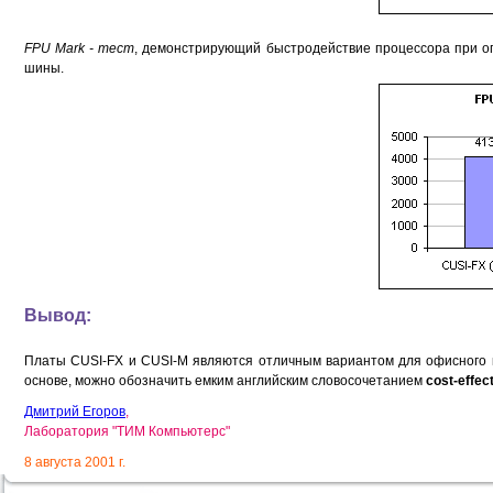
FPU Mark - тест
, демонстрирующий быстродействие процессора при о
шины.
Вывод:
Платы CUSI-FX и CUSI-M являются отличным вариантом для офисного к
основе, можно обозначить емким английским словосочетанием
cost-effec
Дмитрий Егоров
,
Лаборатория "ТИМ Компьютерс"
8 августа 2001 г.