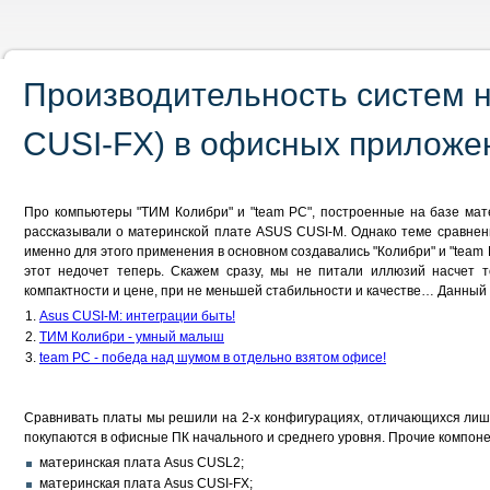
Производительность систем н
CUSI-FX) в офисных приложе
Про компьютеры "ТИМ Колибри" и "team PC", построенные на базе мат
рассказывали о материнской плате ASUS CUSI-M. Однако теме сравнен
именно для этого применения в основном создавались "Колибри" и "tea
этот недочет теперь. Скажем сразу, мы не питали иллюзий насчет т
компактности и цене, при не меньшей стабильности и качестве… Данны
Asus CUSI-M: интеграции быть!
ТИМ Колибри - умный малыш
team PC - победа над шумом в отдельно взятом офисе!
Сравнивать платы мы решили на 2-х конфигурациях, отличающихся лишь 
покупаются в офисные ПК начального и среднего уровня. Прочие компо
материнская плата Asus CUSL2;
материнская плата Asus СUSI-FX;