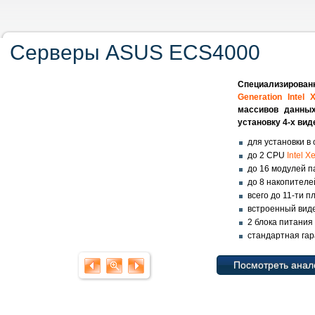
Серверы ASUS ECS4000
Специализирован
Generation Intel
массивов данных
установку 4-х ви
для установки в 
до 2 CPU
Intel 
до 16 модулей 
до 8 накопителей
всего до 11-ти 
встроенный вид
2 блока питания
стандартная гар
Посмотреть анал