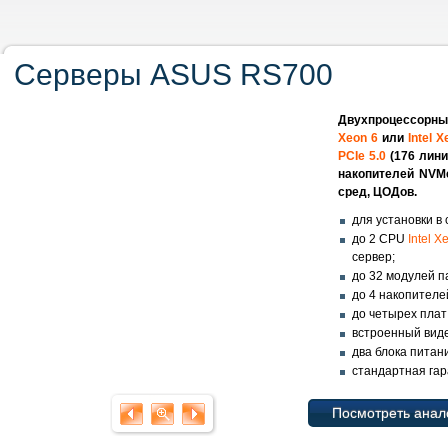
Серверы ASUS RS700
Двухпроцессорные
Xeon 6
или
Intel X
PCIe 5.0
(176 лин
накопителей NVM
сред, ЦОДов.
для установки в 
до 2 CPU
Intel X
сервер;
до 32 модулей 
до 4 накопителей
до четырех пла
встроенный вид
два блока питан
стандартная гар
Посмотреть анал