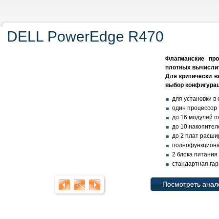
DELL PowerEdge R470
Флагманские пр
плотных вычислит
Для критически 
выбор конфигурац
для установки в 
один процессор
до 16 модулей 
до 10 накопител
до 2 плат расш
полнофункционал
2 блока питания
стандартная гар
Посмотреть анал