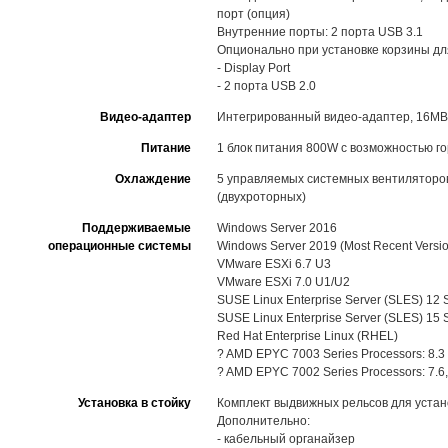
порт (опция)
Внутренние порты: 2 порта USB 3.1
Опционально при установке корзины дл
- Display Port
- 2 порта USB 2.0
Видео-адаптер
Интегрированный видео-адаптер, 16MB 
Питание
1 блок питания 800W с возможностью г
Охлаждение
5 управляемых системных вентиляторо
(двухроторных)
Поддерживаемые
Windows Server 2016
операционные системы
Windows Server 2019 (Most Recent Versi
VMware ESXi 6.7 U3
VMware ESXi 7.0 U1/U2
SUSE Linux Enterprise Server (SLES) 12
SUSE Linux Enterprise Server (SLES) 15
Red Hat Enterprise Linux (RHEL)
? AMD EPYC 7003 Series Processors: 8.3
? AMD EPYC 7002 Series Processors: 7.6,
Установка в стойку
Комплект выдвижных рельсов для устано
Дополнительно:
- кабельный органайзер