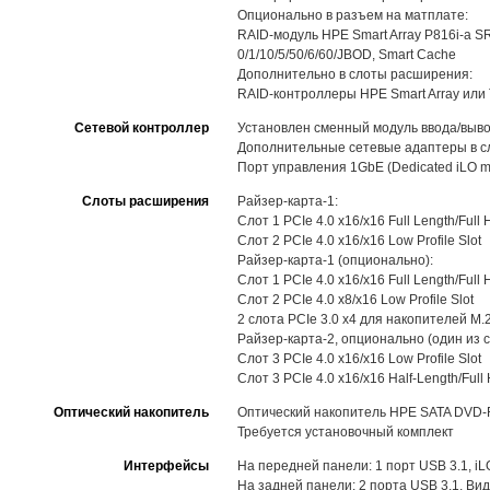
Опционально в разъем на матплате:
RAID-модуль HPE Smart Array P816i-a SR
0/1/10/5/50/6/60/JBOD, Smart Cache
Дополнительно в слоты расширения:
RAID-контроллеры HPE Smart Array или 
Сетевой контроллер
Установлен сменный модуль ввода/выво
Дополнительные сетевые адаптеры в 
Порт управления 1GbE (Dedicated iLO m
Слоты расширения
Райзер-карта-1:
Слот 1 PCIe 4.0 x16/x16 Full Length/Full H
Слот 2 PCIe 4.0 x16/x16 Low Profile Slot
Райзер-карта-1 (опционально):
Слот 1 PCIe 4.0 x16/x16 Full Length/Full H
Слот 2 PCIe 4.0 x8/x16 Low Profile Slot
2 слота PCIe 3.0 x4 для накопителей M
Райзер-карта-2, опционально (один из 
Слот 3 PCIe 4.0 x16/x16 Low Profile Slot
Слот 3 PCIe 4.0 x16/x16 Half-Length/Ful
Оптический накопитель
Оптический накопитель HPE SATA DVD-RW
Требуется установочный комплект
Интерфейсы
На передней панели: 1 порт USB 3.1, iLO
На задней панели: 2 порта USB 3.1, Ви