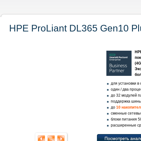
HPE ProLiant DL365 Gen10 Pl
HP
пок
(4
Эк
бо
для установки в с
один / два проц
до 32 модулей 
поддержка шины 
до
10 накопите
сменные сетевые
блоки питания 5
расширенные сре
Посмотреть анал