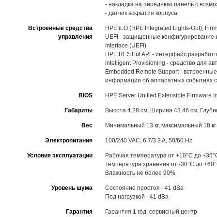
- накладка на переднюю панель с возм
- датчик вскрытия корпуса
Встроенные средства
HPE iLO (HPE Integrated Lights-Out), F
управления
UEFI - защищенные конфигурирование и 
Interface (UEFI)
HPE RESTful API - интерфейс разработ
Intelligent Provisioning - средство дл
Embedded Remote Support - встроенны
информации об аппаратных событиях 
BIOS
HPE Server Unified Extensible Firmware In
Габариты
Высота 4.28 см, Ширина 43.46 см, Глуби
Вес
Минимальный 13 кг, максимальный 18 кг
Электропитание
100/240 VAC, 6.7/3.3 A, 50/60 Hz
Условия эксплуатации
Рабочая температура от +10°C до +35°
Температура хранения от -30°C до +60
Влажность не более 90%
Уровень шума
Состояние простоя - 41 dBa
Под нагрузкой - 41 dBa
Гарантия
Гарантия 1 год, сервисный центр