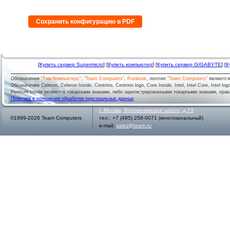
Сохранить конфигурацию в PDF
[
Купить сервер Supermicro
] [
Купить компьютер
] [
Купить сервер GIGABYTE
] [
К
Обозначения
"Тим Компьютерс"
,
"Team Computers"
,
Runbook
, логотип
"Team Computers"
являютс
Обозначения Celeron, Celeron Inside, Centrino, Centrino logo, Core Inside, Intel, Intel Core, Intel logo,
Pentium Inside являются товарными знаками, либо зарегистрированными товарными знаками, права
Политика в отношении обработки персональных данных
г.
Москва
,
Волоколамское шоссе, д.73
©1999-2026 Team Computers
тел.:
+7 (495) 258-0071
(многоканальный)
e-mail:
sales@team.ru