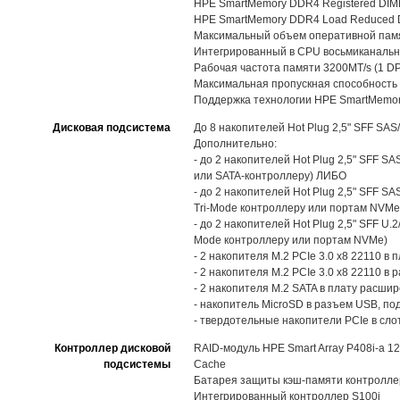
HPE SmartMemory DDR4 Registered DIMM
HPE SmartMemory DDR4 Load Reduced D
Максимальный объем оперативной пам
Интегрированный в CPU восьмиканальный
Рабочая частота памяти 3200MT/s (1 DP
Максимальная пропускная способность 
Поддержка технологии HPE SmartMemo
Дисковая подсистема
До 8 накопителей Hot Plug 2,5" SFF SA
Дополнительно:
- до 2 накопителей Hot Plug 2,5" SFF 
или SATA-контроллеру) ЛИБО
- до 2 накопителей Hot Plug 2,5" SFF 
Tri-Mode контроллеру или портам NVM
- до 2 накопителей Hot Plug 2,5" SFF U
Mode контроллеру или портам NVMe)
- 2 накопителя M.2 PCIe 3.0 x8 22110 в
- 2 накопителя M.2 PCIe 3.0 x8 22110 в 
- 2 накопителя M.2 SATA в плату расшир
- накопитель MicroSD в разъем USB, п
- твердотельные накопители PCIe в сл
Контроллер дисковой
RAID-модуль HPE Smart Array P408i-a 12Gb
подсистемы
Cache
Батарея защиты кэш-памяти контролле
Интегрированный контроллер S100i