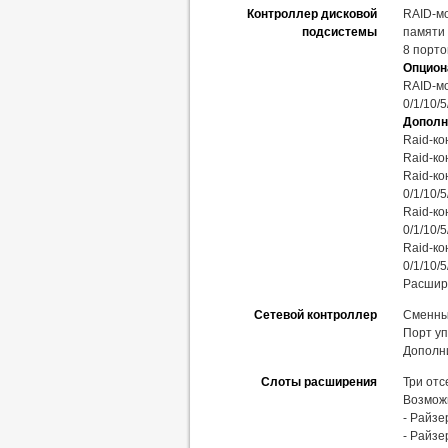
Контроллер дисковой
RAID-мо
подсистемы
памяти
8 порто
Опциона
RAID-мо
0/1/10/
Дополн
Raid-ко
Raid-ко
Raid-ко
0/1/10/
Raid-ко
0/1/10/
Raid-ко
0/1/10/
Расшири
Сетевой контроллер
Сменный
Порт уп
Дополн
Слоты расширения
Три отс
Возмож
- Райзе
- Райзе