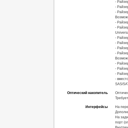
- Райзе
- Райзе
- Райзе
Возмож
- Райзе
- Райзе
Univers
- Райзе
- Райзе
- Райзе
- Райзе
Возмож
- Райзе
- Райзе
- Райзе
- вмест
SAS/SAT
Оптический накопитель
Оптиче
Требует
Интерфейсы
На пере
Дополни
На задн
порт (о
Внутрен