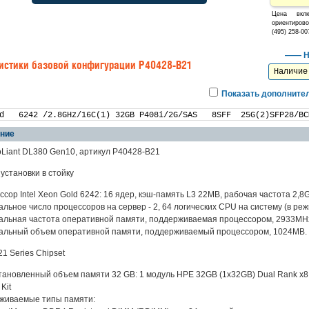
Цена вкл
ориентирово
(495) 258-0
—— Н
истики базовой конфигурации
P40428-B21
Наличие
Показать дополните
ние
Liant DL380 Gen10, артикул P40428-B21
 установки в стойку
ссор Intel Xeon Gold 6242: 16 ядер, кэш-память L3 22MB, рабочая частота 2,8G
льное число процессоров на сервер - 2, 64 логических CPU на систему (в реж
альная частота оперативной памяти, поддерживаемая процессором, 2933MH
альный объем оперативной памяти, поддерживаемый процессором, 1024MB.
21 Series Chipset
ановленный объем памяти 32 GB: 1 модуль HPE 32GB (1x32GB) Dual Rank x8
Kit
живаемые типы памяти: