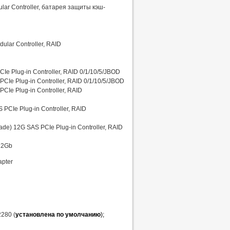
lar Controller, батарея защиты кэш-
lar Controller, RAID
e Plug-in Controller, RAID 0/1/10/5/JBOD
Ie Plug-in Controller, RAID 0/1/10/5/JBOD
CIe Plug-in Controller, RAID
PCIe Plug-in Controller, RAID
e) 12G SAS PCIe Plug-in Controller, RAID
12Gb
pter
2280 (
установлена по умолчанию
);