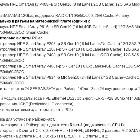
дуль HPE Smart Array P408i-a SR Gen10 (8 Int Lanes/2GB Cache) 12G SAS Modu
в SATA/SAS 12Gb/s, поддержка RAID 0/1/10/5/50/6/60, 2GB Cache Memory
льно в разъем на материнской плате (один из):
дуль HPE Smart Array P816i-a SR Gen10 (16 Int 4GB Cache+Smart) 12G SAS Modu
5/50/6/60/JBOD, Smart Cache
ительно в слоты PCIe:
нтроллер HPE Smart Array E208i-p SR Gen10 ( 8 Int Lanes/No Cache) 12G SAS PCI
нтроллер HPE Smart Array E208e-p SR Gen10 ( 8 Ext Lanes/No Cache) 12G SAS PC
нтроллер HPE Smart Array P408i-p SR Gen10 ( 8 Int Lanes/2GB Cache) 12G SAS P
5/50/6/60/JBOD
нтроллер HPE Smart Array P408e-p SR Gen10 ( 8 Ext Lanes/4GB Cache) 12G SAS 
5/50/6/60/JBOD
нтроллер HPE Smart Array P824i-p MR Gen10 (24 Int Lanes/4GB Cache+CacheCad
5/50/6/60/JBOD
тель портов 24 SFF SAS/SATA для Райзер-1/Слот-3 на 24 внутренних порта 
 модуль ввода/вывода HPE Ethernet 10/25Gb 2-port FLR-SFP28 BCM57414 Ada
равления 1GbE (Dedicated iLO connector)
ительно сетевые адаптеры в слоты PCIe
ека для установки Райзер-карт,
ные варианты Райзер-карт для отсека
Riser-1
(подключение к CPU1):
р-карта на 3 слота PCIe 3.0: x8 FHHL, x16 FHFL, x8 FHHL, 2 разъема M.2 SATA 
р-карта на 2 слота PCIe 3.0: x16 FHFL, x16 FHFL (слоты 1 и 2);