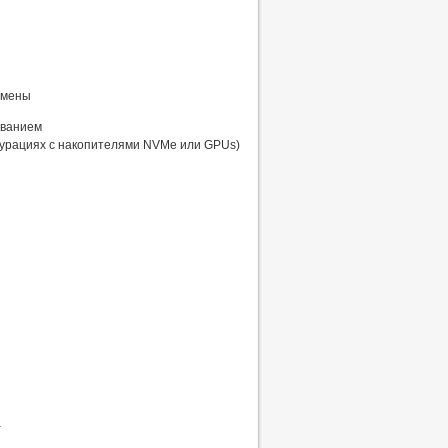
амены
ованием
урациях с накопителями NVMe или GPUs)
а