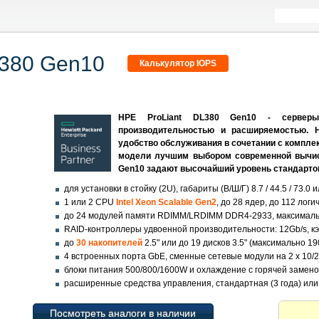
L380 Gen10
Калькулятор IOPS
HPE ProLiant DL380 Gen10 - серверы
производительностью и расширяемостью. Н
удобство обслуживания в сочетании с компле
модели лучшим выбором современной вычис
Gen10 задают высочайший уровень стандарто
для установки в стойку (2U), габариты (В/Ш/Г) 8.7 / 44.5 / 73.0 
1 или 2 CPU
Intel Xeon Scalable Gen2
, до 28 ядер, до 112 лог
до 24 модулей памяти RDIMM/LRDIMM DDR4-2933, максимал
RAID-контроллеры удвоенной производительности: 12Gb/s, кэ
до
30 накопителей
2.5" или до 19 дисков 3.5" (максимально 1
4 встроенных порта GbE, сменные сетевые модули на 2 x 10/2
блоки питания 500/800/1600W и охлаждение с горячей замен
расширенные средства управления, стандартная (3 года) ил
Посмотреть аналоги в наличии