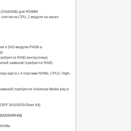
 (24x64GB) для RDIMM
 слотов на CPU, 2 модуля на канал
ние к SAS-модулю P408i-a
):
(требуется RAID-контроллер)
орячей заменой (требуется RAID-
йзер-карта с 4 портами NVMe, CPU2, High-
аменой (требуется Universal Media bay и
2SFF SAS/SATA Riser Kit)
SAS/SATA Kit)
й NVMe.