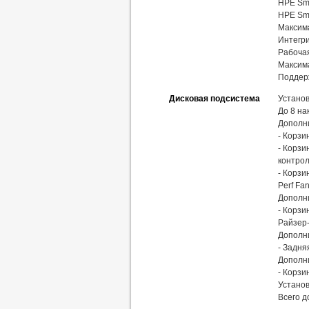
HPE Sma
HPE Sm
Максим
Интегри
Рабоча
Максима
Поддерж
Дисковая подсистема
Установ
До 8 на
Дополн
- Корзи
- Корзи
контрол
- Корзи
Perf Fan
Дополни
- Корзи
Райзер-
Дополни
- Задня
Дополни
- Корзи
Установ
Всего д