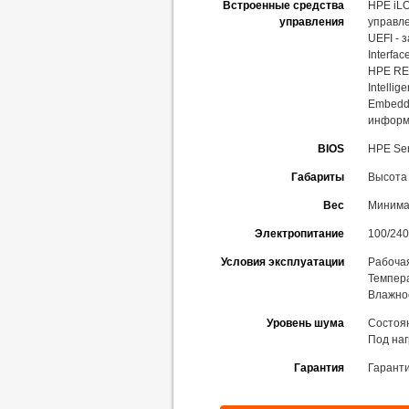
Встроенные средства
HPE iLO
управления
управл
UEFI - 
Interfac
HPE RES
Intelli
Embedde
информ
BIOS
HPE Serv
Габариты
Высота 
Вес
Минимал
Электропитание
100/240 
Условия эксплуатации
Рабочая
Темпера
Влажно
Уровень шума
Состоян
Под наг
Гарантия
Гаранти