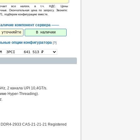
ючает все налоги, в т.ч. НДС. Цены
чные. Окончательная цена по запросу. Звоните:
071, подберем конфигурацию вместе.
аличие компонент сервера ——
 уточняйте
В наличии
льные опции конфигуратора
[?]
Hz, 2 канала UPI 10,4GT/s.
име Hyper-Threading).
z.
 DDR4-2933 CAS-21-21-21 Registered