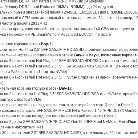
rtMemory DDR4 Registered DIMM (RDIMM) - до 24 модулей
artMemory DDR4 Load Reduced DIMM (LRDIMM) - до 24 модулей
альный объем оперативной памяти 2048GB (16x128GB) для LRDIMM, 1536GB
рованный в CPU шестиканальный контроллер памяти: 24 слота на сервер, 12
я частота памяти 2933MHz
льная пропускная способность подсистемы памяти 140 GB/s на процессор
ка технологий HPE SmartMemory, Advanced ECC, Online Spare
ленная корзина (отсек
Bay-3
):
копителей Hot Plug 2,5" SFF SAS/SATA HDD/SSD с горячей заменой, подключе
ительные корзины (опционально в отсеки
Bay-2
и
Bay-1
, возможные варианты
на на 8 накопителей Hot Plug 2,5" SFF SAS/SATA HDD/SSD с горячей заменой 
на на 8 накопителей Hot Plug 2,5" SFF SAS/SATA или 6 SAS/SATA + 2 NVMe с г
лер и Райзер-карта с 1 портом NVMe)
на на 8 накопителей Hot Plug 2,5" SFF NVMe с горячей заменой (требуется Ра
s)
тельная корзина (только в отсек
Bay-1
):
на на 2 накопителя Hot Plug 2,5" SFF SAS/SATA HDD/SSD или NVMe с горячей з
карта с 1 портом NVMe)
тельные корзины на заднюю панель в отсеки райзер-карт Riser-1 и Riser-2:
я корзина на 2 диска SFF SAS/SATA + x16 FH в Райзер 1 / 2 (HPE DL38X Gen10 
тельная корзина на заднюю панель в отсек райзер-карты Riser-3:
на на 2 диска SFF SAS/SATA (HPE DL38X Gen10 2SFF Front NVMe or Front/
Rear
ленные накопители: нет
о 30 накопителей 2.5" SFF SAS/SATA HDD/SSD, в том числе до 20 накопителе