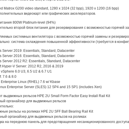
ted Matrox G200 video standard, 1280 x 1024 (32 bpp), 1920 x 1200 (16 bpp)
полнительных видеокарт или графических акселераторов.
питания 800W Platinum-level (94%)
тельно второй блок питания для резервирования с возможностью горячей з
вляемых системных вентилятора с возможностью горячей замены и резервир
ально: система охлаждения повышенной эффективности (требуется в конфиг
 Server 2019: Essentials, Standard, Datacenter
 Server 2016: Essentials, Standard, Datacenter
 Server 2012 R2: Essentials, Standard, Datacenter
ft Hyper-V Server: 2012 R2, 2016 & 2019
vSphere 6.0 U3, 6.5 U2 & 6.7 U1
: 7.6 & 8.0
 Enterprise Linux (RHEL) 7.6 w/ Kbase
nux Enterprise Server (SLES) 12 SP4 and 15 SP1 (includes Xen)
т выдвижных рельсов HPE 2U Small Form Factor Easy Install Rail Kit
ный органайзер для выдвижных рельсов
ительно:
жные рельсы на роликах HPE 2U SFF Ball Bearing Rail Kit
ьный органайзер для выдвижных рельсов на роликах
дка на переднюю панель для предотвращения несанкционированного доступ