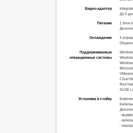
Видео-адаптер
Integra
До 5 до
Питание
1 блок 
Дополни
Охлаждение
4 упра
Опцион
Поддерживаемые
Windows
операционные системы
Windows
Windows
Microso
VMware 
ClearVM
Red Hat
SUSE Li
Установка в стойку
Комплек
Кабель
Дополн
- выдви
- кабел
- накла