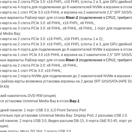
р-карта на 2 слота PCIe 3.0: x16 FHFL, x16 FHFL (слоты 2 и 3, для GPU двойно
р-карта на 4 порта для подключения до 8 накопителей NVMe в корзине в отсек
р-карта на 1 слот PCIe 3.0 x16 FHHL и корзина на 2 накопителя 2,5" SFF SAS/
ные варианты Райзер-карт для отсека
Riser-2
(подключение к CPU2, требуетс
р-карта на 3 слота PCIe 3.0: x8 FHHL, x16 FHFL, x8 FHHL;
р-карта на 3 слота PCIe 3.0: x8 FHHL, x8 FHHL, x8 FHHL, 1 порт для подключе
al Media Bay;
р-карта на 2 слота PCIe 3.0: x16 FHFL, x16 FHFL (слоты 1 и 2);
р-карта на 2 слота PCIe 3.0: x16 FHFL, x16 FHFL (слоты 2 и 3, для GPU двойно
р-карта на 4 порта для подключения до 8 накопителей NVMe в корзине в отсек
р-карта на 1 слот PCIe 3.0 x16 FHHL и корзина на 2 накопителя 2,5" SFF SAS/
ные варианты Райзер-карт для отсека
Riser-3
(подключение к CPU2, требуетс
р-карта на 2 слота PCIe 3.0: x8 FHHL, x8 FHHL;
р-карта на 1 слот PCIe 3.0: x16 FHHL;
р-карта на 2 порта NVMe для подключения до 2 накопителей NVMe в корзине в
о райзер-карты возможна установка корзины на 2 диска SFF SAS/SATA (HPE DL
A Kit)
ский накопитель DVD-RW (опция)
ся установка Universal Media Bay в отсек
Bay-1
дней панели: 1 порт USB 3.0, iLO Front Service Port
тельно при установке Universal Media Bay: Display Port, 2 разъема USB 2.0.
ей панели: 2 порта USB 3.0, Видео-разъем DB-15, 4 порта GbE RJ-45, порт 
пция).
ние порты: Micro SD Slot, 2 порта USB 3.0.