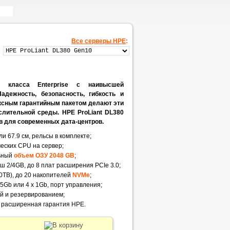
Все серверы HPE
:
 класса Enterprise с наивысшей
адежность, безопасность, гибкость и
ксным гарантийным пакетом делают эти
лительной среды. HPE ProLiant DL380
в для современных дата-центров.
или 67.9 см, рельсы в комплекте;
ических CPU на сервер;
ьный
объем ОЗУ 2048 GB
;
ш 2/4GB, до 8 плат расширения PCIe 3.0;
90TB), до 20 накопителей
NVMe
;
5Gb или 4 x 1Gb, порт управления;
ой и резервированием;
и расширенная гарантия HPE.