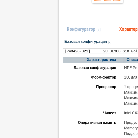
Конфигуратор
Характер
[?]
Базовая конфигурация
[?]
Характеристика
Описа
Базовая конфигурация
HPE Pro
Форм-фактор
2U, для
Процессор
1 проце
Максима
Максим
Максим
Чипсет
Intel C6
Оперативная память
Предуст
Memory 
Поддер