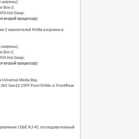
й ширины);
е Box-3;
SATA Hot-Swap;
я второй процессор):
ния 2 накопителей NVMe в корзине в
й ширины);
е Box-2;
SATA Hot-Swap;
я второй процессор):
 Universal Media Bay.
38X Gen10 2SFF Front NVMe or Front/Rear
управления 1GbE RJ-45, последовательный