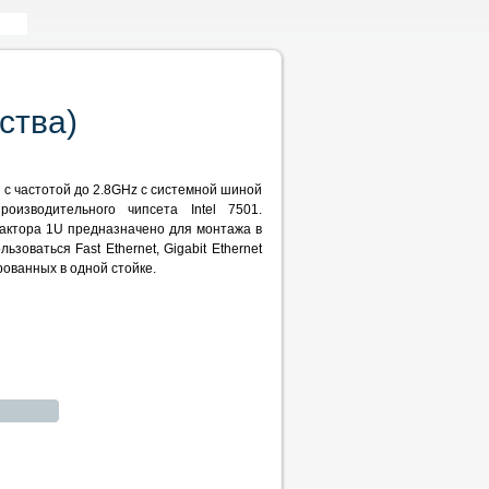
ства)
n с частотой до 2.8GHz с системной шиной
изводительного чипсета Intel 7501.
актора 1U предназначено для монтажа в
зоваться Fast Ethernet, Gigabit Ethernet
рованных в одной стойке.