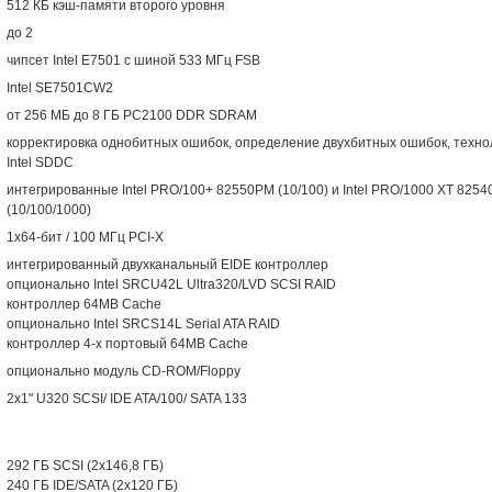
512 КБ кэш-памяти второго уровня
до 2
чипсет Intel E7501 с шиной 533 МГц FSB
Intel SE7501CW2
от 256 МБ до 8 ГБ PC2100 DDR SDRAM
корректировка однобитных ошибок, определение двухбитных ошибок, техно
Intel SDDC
интегрированные Intel PRO/100+ 82550PM (10/100) и Intel PRO/1000 XT 825
(10/100/1000)
1х64-бит / 100 МГц PCI-X
интегрированный двухканальный EIDE контроллер
опционально Intel SRCU42L Ultra320/LVD SCSI RAID
контроллер 64MB Cache
опционально Intel SRCS14L Serial ATA RAID
контроллер 4-х портовый 64MB Cache
опционально модуль CD-ROM/Floppy
2x1" U320 SCSI/ IDE ATA/100/ SATA 133
292 ГБ SCSI (2x146,8 ГБ)
240 ГБ IDE/SATA (2x120 ГБ)