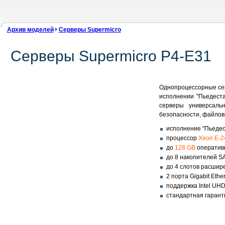
Архив моделей
Серверы Supermicro
Серверы Supermicro P4-E31
Однопроцессорные се
исполнении "Пьедест
серверы универсаль
безопасности, файловы
исполнение "Пьедес
процессор
Xeon E-2
до
128 GB
оперативн
до 8 накопителей S
до 4 слотов расши
2 порта Gigabit Eth
поддержка Intel UHD
стандартная гарант