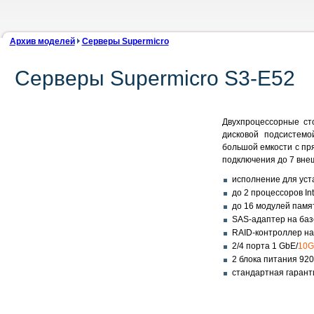
Архив моделей
Серверы Supermicro
Серверы Supermicro S3-E52
Двухпроцессорные ст
дисковой подсистем
большой емкости с пр
подключения до 7 вне
исполнение для уста
до 2 процессоров In
до 16 модулей пам
SAS-адаптер на баз
RAID-контроллер на
2/4 порта 1 GbE/
10G
2 блока питания 920
стандартная гарант