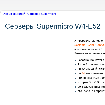
Архив моделей
Серверы Supermicro
Серверы Supermicro W4-E52
Универсальные одно- 
Scalable Gen5/Gen4/
использованием GPU.
Возможно использован
исполнение Tower с 
1 или 2 процессора 
до 32 модулей DDR4
до
24
накопителей 
поддержка PCIe 3.0/
2 порта GbE/10G, вст
до 4 блоков питани
стандартная гарант