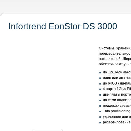
Infortrend EonStor DS 3000
Системы хранения
производительност
накопителей. Шир
обеспечивают унив
до 12/16/24 нак
один или два ко
до 64GB кэш-пам
4 порта 1Gb/s E
две платы порто
до семи полок р
поддерживаемые у
Thin provisioning
удаленное или л
резервирование 