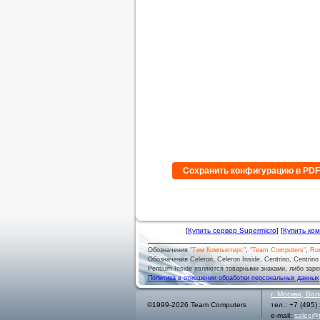
Сохранить конфигурацию в PD
[
Купить сервер Supermicro
] [
Купить ко
Обозначения
"Тим Компьютерс"
,
"Team Computers"
,
Ru
Обозначения Celeron, Celeron Inside, Centrino, Centrino log
Pentium Inside являются товарными знаками, либо заре
Политика в отношении обработки персональных данных
г.
Москва
,
Вол
©1999-2026 Team Computers
тел.:
+7 (495)
e-mail:
sales@