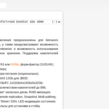
коления предназначены для блочного
м, а также предусматривают возможность
terprise и возможность использования
ное хранение. Поддержка накопителей
ATA3 или
NVMe
, форм-фактор 2U/3U/4U;
лера;
тери питания (опционально);
а SAS 12Gb для JBOD;
2Gb/FC 2x32Gb/4x16Gb/4x32Gb;
количеством накопителей до 896;
рячие" запасные диски, RAID-миграция;
mote replication, Snapshot, Multi-pathing;
elnet / SSH, LED-индикация состояния;
ьсы для установки в стойку.