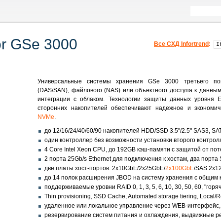
or GSe 3000
Все СХД Infortrend
:
Универсальные системы хранения GSe 3000 третьего по
(DAS/SAN), файлового (NAS) или объектного доступа к данны
интеграции с облаком. Технологии защиты данных уровня En
сторонних накопителей обеспечивают надежное и экономич
NVMe
.
до 12/16/24/40/60/90 накопителей HDD/SSD 3.5"/2.5" SAS3, S
один контроллер без возможности установки второго контрол
4 Core Intel Xeon CPU, до 192GB кэш-памяти с защитой от по
2 порта 25Gb/s Ethernet для подключения к хостам, два порт
две платы хост-портов: 2x10GbE/2x25GbE/
2x100GbE
/SAS 2x1
до 14 полок расширения JBOD на систему хранения с общим 
поддерживаемые уровни RAID 0, 1, 3, 5, 6, 10, 30, 50, 60, "го
Thin provisioning, SSD Cache, Automated storage tiering, Local/Re
удаленное или локальное управление через WEB-интерфейс, T
резервирование систем питания и охлаждения, выдвижные рел