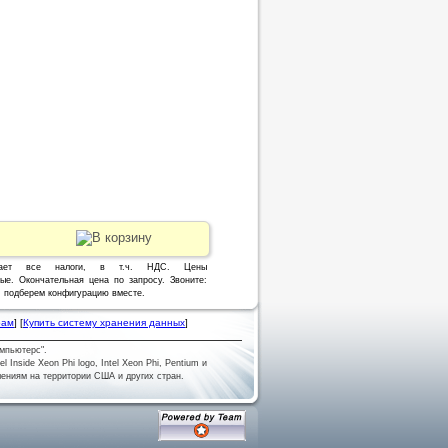
чает все налоги, в т.ч. НДС. Цены
ые. Окончательная цена по запросу. Звоните:
1, подберем конфигурацию вместе.
рам
] [
Купить систему хранения данных
]
мпьютерс".
tel Inside Xeon Phi logo, Intel Xeon Phi, Pentium и
лениям на территории США и других стран.