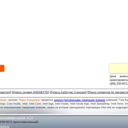
F
Цена вклю
ориентировочн
(495) 258-007
мпьютер
] [
Купить сервер GIGABYTE
] [
Купить рабочую станцию
] [
Поиск серверов по парамет
nbook
, логотип
"Team Computers"
являются
зарегистрированными товарными знаками
компании "Тим Ко
o, Core Inside, Intel, Intel Core, Intel logo, Intel Inside, Intel Inside logo, Intel SpeedStep, Intel Xeon, In
гистрированными товарными знаками, права на которые принадлежат корпорации Intel или ее подразде
околамское шоссе, д.73
 258-0071
(многоканальный)
team.ru