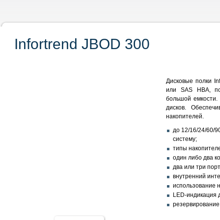
Infortrend JBOD 300
Дисковые полки In
или SAS HBA, по
большой емкости. 
дисков. Обеспеч
накопителей.
до 12/16/24/60/
систему;
типы накопителе
один либо два к
два или три пор
внутренний инте
использование н
LED-индикация д
резервирование 