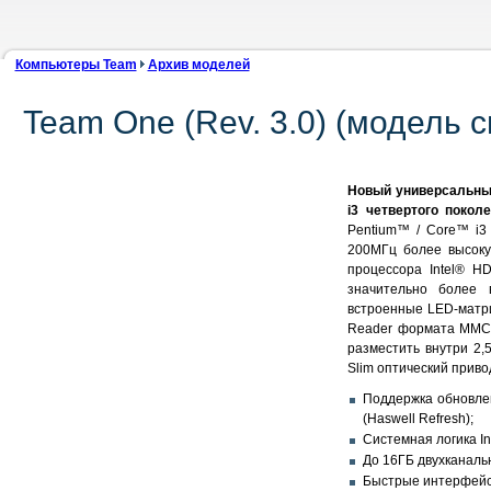
Компьютеры Team
Архив моделей
Team One (Rev. 3.0) (модель с
Новый универсальный
i3 четвертого поколе
Pentium™ / Core™ i3
200МГц более высоку
процессора Intel® H
значительно более 
встроенные LED-матри
Reader формата MMC/
разместить внутри 2,
Slim оптический приво
Поддержка обновленн
(Haswell Refresh);
Системная логика In
До 16ГБ двухканал
Быстрые интерфейсы