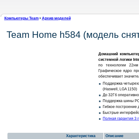
Компьютеры Team
Архив моделей
Team Home h584 (модель снят
Домашний компьютер 
системной логики Int
по технологии 22нм
Графическое ядро про
обеспечивает значите
Поддержка четырехяд
(Haswell, LGA 1150)
До 32Гб оперативн
Поддержка шины PCI
Гибкое построение д
Быстрые интерфейсы:
Полная гарантия 3 
Характеристика
Описание