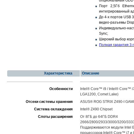
опциональный ODD 
Порт 2,5Гб Ethern
интегрированный ада
До 4-х портов USB 3.
видео-разъемы Displ
Индивидуально-нас
Sync;
Широкий выбор корп
Полная гарантия 3 
Характеристика
Описание
Особенности
Intel® Core™ i9 / Intel® Core™ i
LGA1200, Comet Lake)
Отсеки системы хранения
ASUS® ROG STRIX Z490-I GAM
Система охлаждения
Intel® Z490 Chipset
Слоты расширения
От 8ГБ до 64ГБ DDR4
2666/2800/2933/3000/3200/333
Поддерживаются модули Intel 
процессоров Intel® Core™ i7 и