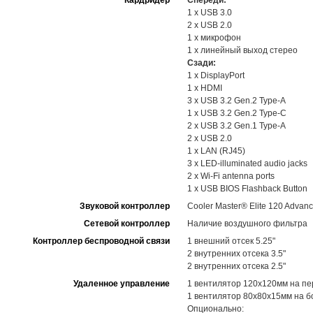
Кардридер
Спереди:
1 x USB 3.0
2 x USB 2.0
1 x микрофон
1 x линейный выход стерео
Сзади:
1 x DisplayPort
1 x HDMI
3 x USB 3.2 Gen.2 Type-A
1 x USB 3.2 Gen.2 Type-C
2 x USB 3.2 Gen.1 Type-A
2 x USB 2.0
1 x LAN (RJ45)
3 x LED-illuminated audio jacks
2 x Wi-Fi antenna ports
1 x USB BIOS Flashback Button
Звуковой контроллер
Cooler Master® Elite 120 Advanc
Cетевой контроллер
Наличие воздушного фильтра
Контроллер беспроводной связи
1 внешний отсек 5.25"
2 внутренних отсека 3.5"
2 внутренних отсека 2.5"
Удаленное управление
1 вентилятор 120х120мм на п
1 вентилятор 80х80х15мм на б
Опционально: