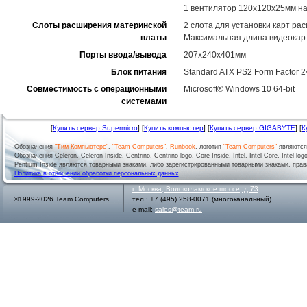
1 вентилятор 120x120x25мм н
Слоты расширения материнской
2 слота для установки карт р
платы
Максимальная длина видеокар
Порты ввода/вывода
207x240x401мм
Блок питания
Standard ATX PS2 Form Factor 2
Совместимость с операционными
Microsoft® Windows 10 64-bit
системами
[
Купить сервер Supermicro
] [
Купить компьютер
] [
Купить сервер GIGABYTE
] [
К
Обозначения
"Тим Компьютерс"
,
"Team Computers"
,
Runbook
, логотип
"Team Computers"
являютс
Обозначения Celeron, Celeron Inside, Centrino, Centrino logo, Core Inside, Intel, Intel Core, Intel logo,
Pentium Inside являются товарными знаками, либо зарегистрированными товарными знаками, права
Политика в отношении обработки персональных данных
г.
Москва
,
Волоколамское шоссе, д.73
©1999-2026 Team Computers
тел.:
+7 (495) 258-0071
(многоканальный)
e-mail:
sales@team.ru