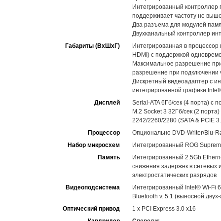
Интегрированный контроллер па
поддерживает частоту не выш
Два разъема для модулей пам
Двухканальный контроллер инт
Габариты (ВхШхГ)
Интегрированная в процессор гр
HDMI) c поддержкой одновреме
Максимальное разрешение при 
разрешение при подключении ч
Дискретный видеоадаптер с ин
интегрированной графики Intel®
Дисплей
Serial-ATA 6Гб/сек (4 порта) с п
M.2 Socket 3 32Гб/сек (2 порта
2242/2260/2280 (SATA & PCIE 3
Процессор
Опционально DVD-Writer/Blu-R
Набор микросхем
Интегрированный ROG SupremeF
Память
Интегрированный 2.5Gb Etherne
снижения задержек в сетевых и
электростатических разрядов
Видеоподсистема
Интегрированный Intel® Wi-Fi 6
Bluetooth v. 5.1 (выносной дву
Оптический привод
1 x PCI Express 3.0 x16