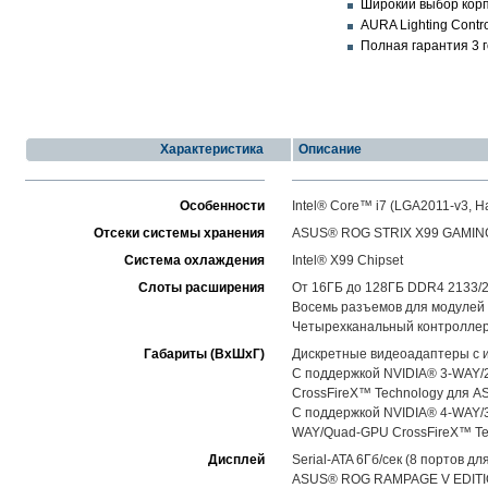
Широкий выбор корпу
AURA Lighting Cont
Полная гарантия 3 
Характеристика
Описание
Особенности
Intel® Core™ i7 (LGA2011-v3, Ha
Отсеки системы хранения
ASUS® ROG STRIX X99 GAMIN
Система охлаждения
Intel® X99 Chipset
Слоты расширения
От 16ГБ до 128ГБ DDR4 2133/
Восемь разъемов для модулей
Четырехканальный контроллер 
Габариты (ВхШхГ)
Дискретные видеоадаптеры с 
С поддержкой NVIDIA® 3-WAY/
CrossFireX™ Technology для 
С поддержкой NVIDIA® 4-WAY/
WAY/Quad-GPU CrossFireX™ T
Дисплей
Serial-ATA 6Гб/сек (8 портов 
ASUS® ROG RAMPAGE V EDITION 1