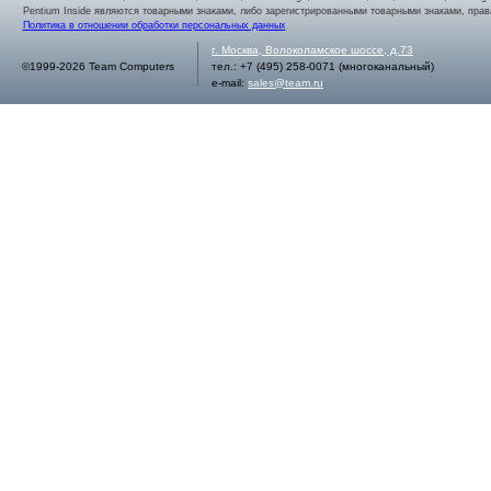
Pentium Inside являются товарными знаками, либо зарегистрированными товарными знаками, права
Политика в отношении обработки персональных данных
г.
Москва
,
Волоколамское шоссе, д.73
©1999-2026 Team Computers
тел.:
+7 (495) 258-0071
(многоканальный)
e-mail:
sales@team.ru