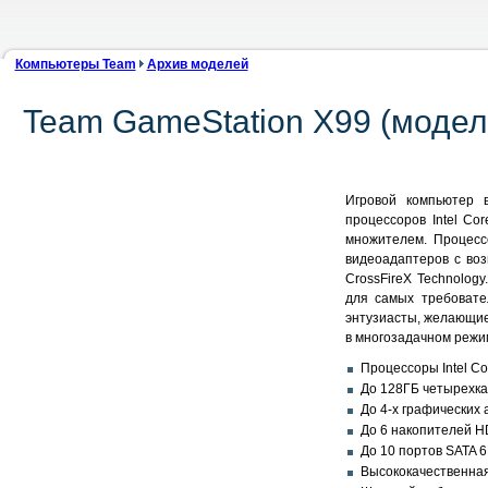
Компьютеры Team
Архив моделей
Team GameStation X99 (модел
Игровой компьютер в
процессоров Intel Cor
множителем. Процесс
видеоадаптеров с во
CrossFireX Technolog
для самых требовате
энтузиасты, желающие
в многозадачном режи
Процессоры Intel Cor
До 128ГБ четырехка
До 4-х графических
До 6 накопителей H
До 10 портов SATA 6Г
Высококачественная 