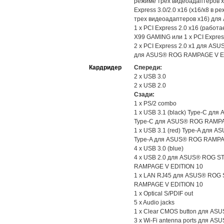
режиме трех видеоадаптеров 
Express 3.0/2.0 x16 (x16/x8 в 
трех видеоадаптеров х16) дл
1 x PCI Express 2.0 x16 (рабо
X99 GAMING или 1 x PCI Expre
2 x PCI Express 2.0 x1 для AS
для ASUS® ROG RAMPAGE V E
Кардридер
Спереди:
2 x USB 3.0
2 x USB 2.0
Сзади:
1 x PS/2 combo
1 x USB 3.1 (black) Type-C дл
Type-C для ASUS® ROG RAMPA
1 x USB 3.1 (red) Type-A для 
Type-A для ASUS® ROG RAMPA
4 x USB 3.0 (blue)
4 x USB 2.0 для ASUS® ROG S
RAMPAGE V EDITION 10
1 x LAN RJ45 для ASUS® ROG 
RAMPAGE V EDITION 10
1 x Optical S/PDIF out
5 x Audio jacks
1 x Clear CMOS button для A
3 x Wi-Fi antenna ports для 