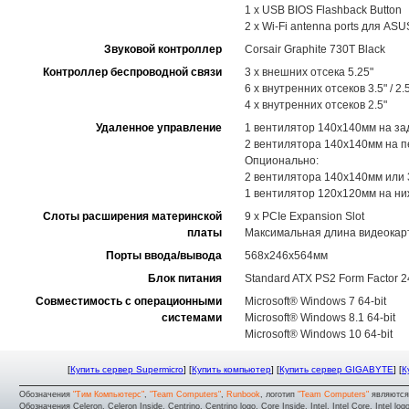
1 x USB BIOS Flashback Button
2 x Wi-Fi antenna ports для 
Звуковой контроллер
Corsair Graphite 730T Black
Контроллер беспроводной связи
3 x внешних отсека 5.25"
6 x внутренних отсеков 3.5" / 2.
4 x внутренних отсеков 2.5"
Удаленное управление
1 вентилятор 140x140мм на за
2 вентилятора 140x140мм на 
Опционально:
2 вентилятора 140x140мм или 
1 вентилятор 120x120мм на н
Слоты расширения материнской
9 x PCIe Expansion Slot
платы
Максимальная длина видеокар
Порты ввода/вывода
568x246x564мм
Блок питания
Standard ATX PS2 Form Factor 2
Совместимость с операционными
Microsoft® Windows 7 64-bit
системами
Microsoft® Windows 8.1 64-bit
Microsoft® Windows 10 64-bit
[
Купить сервер Supermicro
] [
Купить компьютер
] [
Купить сервер GIGABYTE
] [
К
Обозначения
"Тим Компьютерс"
,
"Team Computers"
,
Runbook
, логотип
"Team Computers"
являютс
Обозначения Celeron, Celeron Inside, Centrino, Centrino logo, Core Inside, Intel, Intel Core, Intel logo,