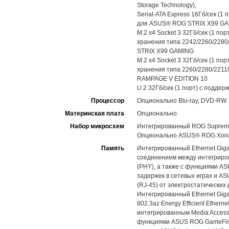
Storage Technology),
Serial-ATA Express 16Гб/сек (1 
для ASUS® ROG STRIX X99 G
M.2 x4 Socket 3 32Гб/сек (1 по
хранения типа 2242/2260/2280
STRIX X99 GAMING
M.2 x4 Socket 3 32Гб/сек (1 по
хранения типа 2260/2280/2211
RAMPAGE V EDITION 10
U.2 32Гб/сек (1 порт) с поддер
Процессор
Опционально Blu-ray, DVD-RW
Материнская плата
Опционально
Набор микросхем
Интегрированный ROG SupremeF
Опционально ASUS® ROG Xona
Память
Интегрированный Ethernet Gigab
соединением между интегрирова
(PHY), а также с функциями AS
задержек в сетевых играх и AS
(RJ-45) от электростатическ
Интегрированный Ethernet Giga
802.3az Energy Efficient Ethe
интегрированным Media Access Co
функциями ASUS ROG GameFirst