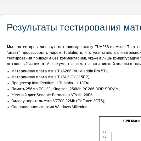
Результаты тестирования ма
Мы протестировали новую материнскую плату TUA266 от Asus. Плата пре
"знает" процессоры c ядром Tualatin, и, что уже стало отличитель
тестирования приводим без комментариев, укажем лишь конфигурацию 
что данный чипсет от ALI не умеет извлекать почти никакой пользы от
Материнская плата Asus TUA266 (ALi Aladdin Pro 5T);
Материнская плата Asus TUSL2-C (i815EP);
Процессор Intel Pentium III Tualatin - 1.13Ггц;
Память 256Mb PC133, Kingston, 256Mb PC266 DDR SDRAM;
Жесткий диск Seagate Barracuda ATA III - 20Гб;
Видеоускоритель Asus V7700 32Mb (GeForce 2GTS);
Операционная система Windows Millenium.