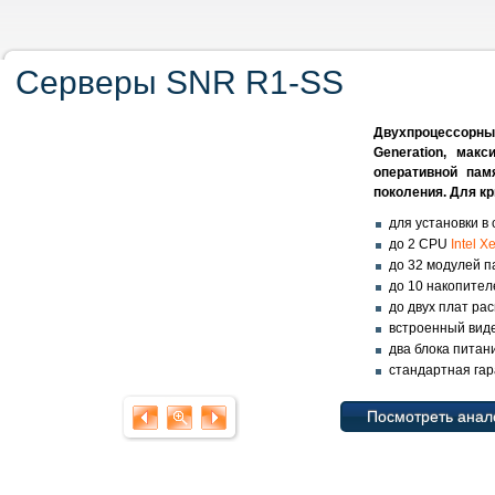
Серверы SNR R1-SS
Двухпроцессорны
Generation, ма
оперативной па
поколения. Для к
для установки в 
до 2 CPU
Intel 
до 32 модулей 
до 10 накопител
до двух плат р
встроенный вид
два блока питан
стандартная гар
Посмотреть анал