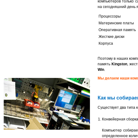
компьютеров только 
на сегодняшний день 
Процессоры
Материнские платы
Оперативная память
Жесткие диски
Корпуса
Поэтому в наших ком
память
Kingston
, жес
Win
.
Мы делаем наши ком
Как мы собира
Существует два типа 
Конвейерная сборка
Компьютер собирае
определенное колич