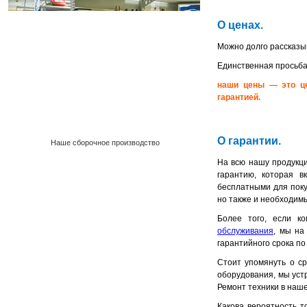
О ценах.
Можно долго рассказыв
Единственная просьба
наши цены — это це
гарантией.
О гарантии.
Наше сборочное производство
На всю нашу продукц
гарантию, которая в
бесплатными для поку
но также и необходим
Более того, если к
обслуживания
, мы на
гарантийного срока по
Стоит упомянуть о с
оборудования, мы уст
Ремонт техники в наш
Какова вероятность т