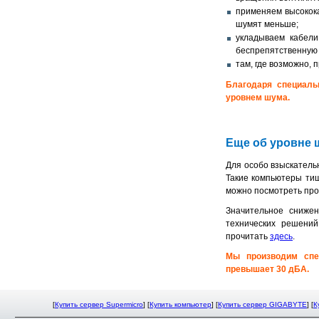
применяем высокок
шумят меньше;
укладываем кабели
беспрепятственную 
там, где возможно,
Благодаря специал
уровнем шума.
Еще об уровне 
Для особо взыскатель
Такие компьютеры тиш
можно посмотреть про
Значительное сниже
технических решени
прочитать
здесь
.
Мы производим спе
превышает 30 дБА.
[
Купить сервер Supermicro
] [
Купить компьютер
] [
Купить сервер GIGABYTE
] [
К