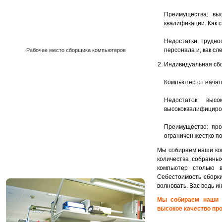
Преимущества: выс
квалификации. Как 
Недостатки: трудно
персонала и, как сл
Рабочее место сборщика компьютеров
Индивидуальная сбо
Компьютер от начала
Недостаток: выс
высококвалифициров
Преимущество: про
ограничен жестко п
Мы собираем наши ком
количества собранны
компьютер столько в
Себестоимость сборки
волновать. Вас ведь и
Мы собираем наши к
высокое качество пр