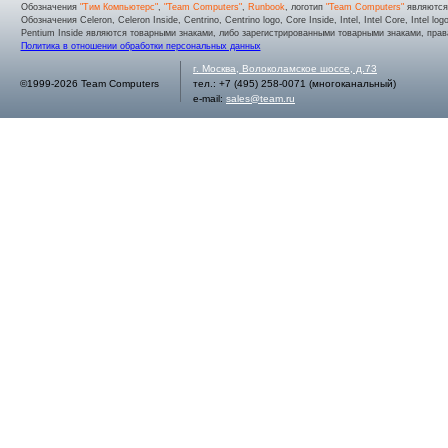
Обозначения
"Тим Компьютерс"
,
"Team Computers"
,
Runbook
, логотип
"Team Computers"
являютс
Обозначения Celeron, Celeron Inside, Centrino, Centrino logo, Core Inside, Intel, Intel Core, Intel logo,
Pentium Inside являются товарными знаками, либо зарегистрированными товарными знаками, права
Политика в отношении обработки персональных данных
г.
Москва
,
Волоколамское шоссе, д.73
©1999-2026 Team Computers
тел.:
+7 (495) 258-0071
(многоканальный)
e-mail:
sales@team.ru