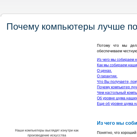
Почему компьютеры лучше пок
Потому что мы дела
обеспечиваем честную
Из чего мы собираем
Как мы собираем наш
О ценах.
О гарантии.
Что Вы получаете, пок
Почему компьютер луч
Чем настольный компь
Об уровне шума наших
Еще об уровне шума н
Из чего мы со
Наши компьютеры выглядят изнутри как
Понятно, что хороший
произведение искусства