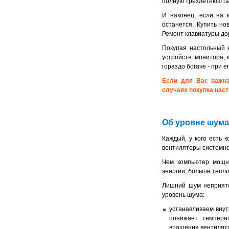
полную трехлетнюю г
И наконец, если на 
останется. Купить но
Ремонт клавиатуры дор
Покупая настольный 
устройств: монитора, 
гораздо богаче - при 
Если для Вас важна
случаях покупка нас
Об уровне шума
Каждый, у кого есть 
вентиляторы системног
Чем компьютер мощне
энергии, больше тепл
Лишний шум неприяте
уровень шума:
устанавливаем внут
понижает температ
вращения вентилято